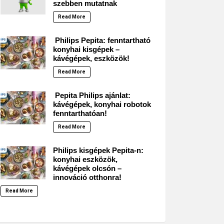
szebben mutatnak
Read More
Philips Pepita: fenntartható
konyhai kisgépek –
kávégépek, eszközök!
Read More
Pepita Philips ajánlat:
kávégépek, konyhai robotok
fenntarthatóan!
Read More
Philips kisgépek Pepita-n:
konyhai eszközök,
kávégépek olcsón –
innováció otthonra!
Read More