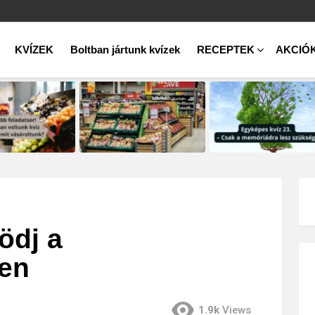
KVÍZEK
Boltban jártunk kvízek
RECEPTEK
AKCIÓ
ödj a
en
1.9k
Views