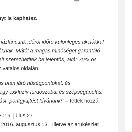
t is kaphatsz.
ázláncunk időről időre különleges akciókkal
óknak. Mától a magas minőséget garantáló
szerezhetitek be jelentős, akár 70%-os
ivatalos oldalán.
ás után járó hűségpontokat, és
gy exkluzív fürdőszobai és szépségápolási
ást, pontgyűjtést kívánunk!”
– tették hozzá.
16. július 27.
16. augusztus 13.- Illetve az árukészlet