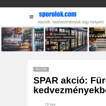
Menu
Akciók, kedvezmények egy helyen!
LATEST
STORIES
AKCIÓK
SPAR akció: Für
kedvezményekb
10 éve