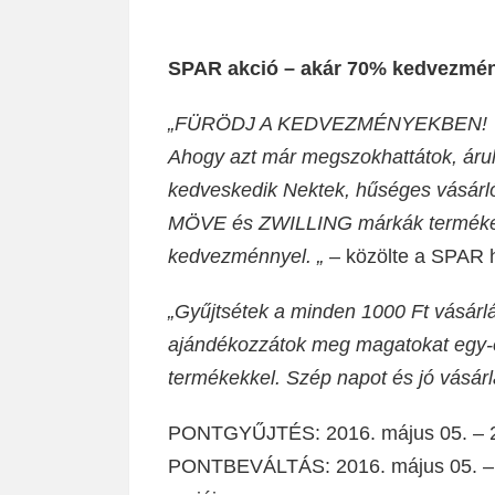
SPAR akció – akár 70% kedvezmény
„FÜRÖDJ A KEDVEZMÉNYEKBEN!
Ahogy azt már megszokhattátok, áruh
kedveskedik Nektek, hűséges vásárl
MÖVE és ZWILLING márkák termékeit 
kedvezménnyel. „
– közölte a SPAR h
„Gyűjtsétek a minden 1000 Ft vásárl
ajándékozzátok meg magatokat egy-e
termékekkel. Szép napot és jó vásárl
PONTGYŰJTÉS: 2016. május 05. – 20
PONTBEVÁLTÁS: 2016. május 05. – 20