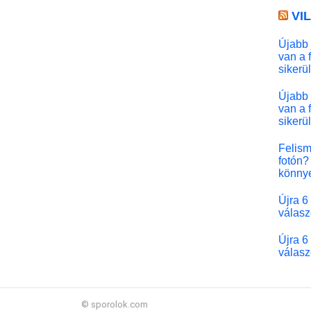
VI
Újabb 
van a 
sikerü
Újabb 
van a 
sikerü
Felism
fotón? 
könny
Újra 6
válasz
Újra 6
válasz
© sporolok.com