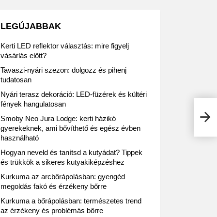
LEGÚJABBAK
Kerti LED reflektor választás: mire figyelj
vásárlás előtt?
Tavaszi-nyári szezon: dolgozz és pihenj
tudatosan
Nyári terasz dekoráció: LED-füzérek és kültéri
fények hangulatosan
A UP
Smoby Neo Jura Lodge: kerti házikó
nyar
gyerekeknek, ami bővíthető és egész évben
használható
Hogyan neveld és tanítsd a kutyádat? Tippek
és trükkök a sikeres kutyakiképzéshez
Kurkuma az arcbőrápolásban: gyengéd
megoldás fakó és érzékeny bőrre
Kurkuma a bőrápolásban: természetes trend
az érzékeny és problémás bőrre