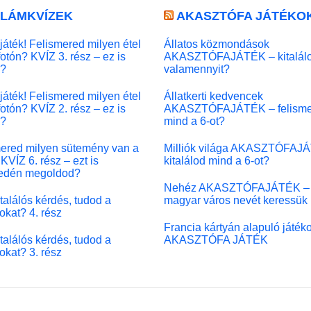
LLÁMKVÍZEK
AKASZTÓFA JÁTÉKO
játék! Felismered milyen étel
Állatos közmondások
fotón? KVÍZ 3. rész – ez is
AKASZTÓFAJÁTÉK – kitalál
l?
valamennyit?
játék! Felismered milyen étel
Állatkerti kedvencek
fotón? KVÍZ 2. rész – ez is
AKASZTÓFAJÁTÉK – felisme
l?
mind a 6-ot?
ered milyen sütemény van a
Milliók világa AKASZTÓFAJ
KVÍZ 6. rész – ezt is
kitalálod mind a 6-ot?
edén megoldod?
Nehéz AKASZTÓFAJÁTÉK –
 találós kérdés, tudod a
magyar város nevét keressük
okat? 4. rész
Francia kártyán alapuló játék
 találós kérdés, tudod a
AKASZTÓFA JÁTÉK
okat? 3. rész