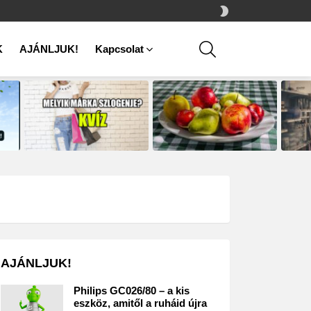
SWITCH
SKIN
SEARCH
K
AJÁNLJUK!
Kapcsolat
AJÁNLJUK!
Philips GC026/80 – a kis
eszköz, amitől a ruháid újra