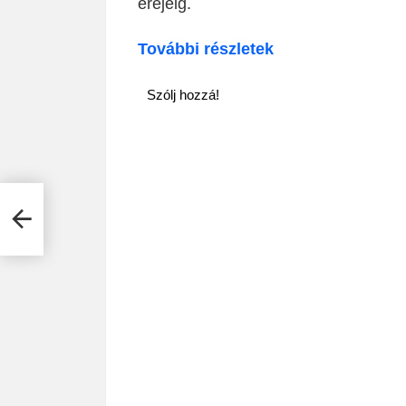
erejéig.
További részletek
Szólj hozzá!
azás