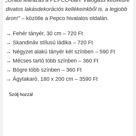
„Óriási leárazás a PEPCO-ban! Válogass kedvedre
divatos lakásdekorációs kellékeinkből is, a legjobb
áron!”
– közötle a Pepco hivatalos oldalán.
→ Fehér tányér, 30 cm – 720 Ft
→ Skandináv stílusú ládika – 720 Ft
→ Négyzet alakú tányér két színben – 590 Ft
→ Mécses tartó több színben – 360 Ft
→ Bögre több színben – 360 Ft
→ Ágytakaró, 180 x 200 cm – 3590 Ft
Szólj hozzá!