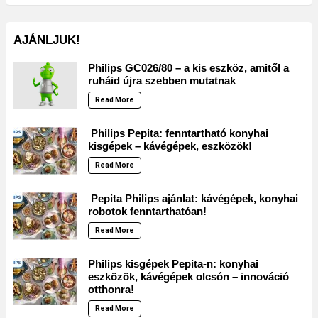
AJÁNLJUK!
Philips GC026/80 – a kis eszköz, amitől a
ruháid újra szebben mutatnak
Read More
Philips Pepita: fenntartható konyhai
kisgépek – kávégépek, eszközök!
Read More
Pepita Philips ajánlat: kávégépek, konyhai
robotok fenntarthatóan!
Read More
Philips kisgépek Pepita-n: konyhai
eszközök, kávégépek olcsón – innováció
otthonra!
Read More