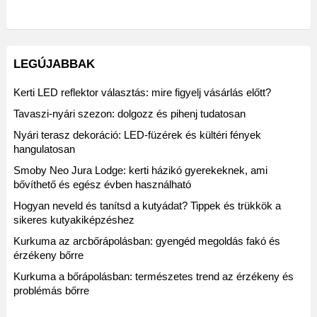
LEGÚJABBAK
Kerti LED reflektor választás: mire figyelj vásárlás előtt?
Tavaszi-nyári szezon: dolgozz és pihenj tudatosan
Nyári terasz dekoráció: LED-füzérek és kültéri fények
hangulatosan
Smoby Neo Jura Lodge: kerti házikó gyerekeknek, ami
bővíthető és egész évben használható
Hogyan neveld és tanítsd a kutyádat? Tippek és trükkök a
sikeres kutyakiképzéshez
Kurkuma az arcbőrápolásban: gyengéd megoldás fakó és
érzékeny bőrre
Kurkuma a bőrápolásban: természetes trend az érzékeny és
problémás bőrre