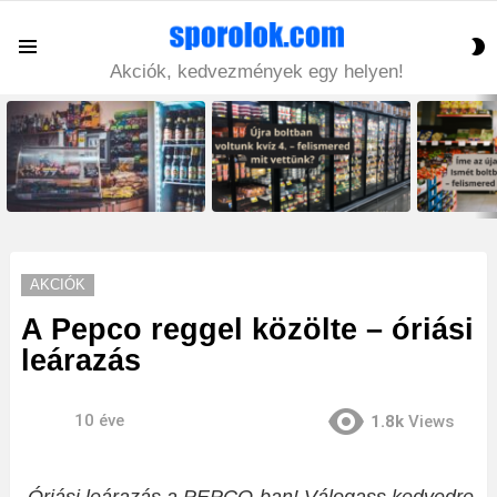
S
Menu
S
Akciók, kedvezmények egy helyen!
LATEST
STORIES
AKCIÓK
A Pepco reggel közölte – óriási
leárazás
10 éve
1.8k
Views