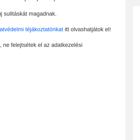
új sulitáskát magadnak.
atvédelmi téjákoztatónkat
itt olvashatjátok el!
ne felejtsétek el az adatkezelési