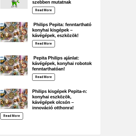
szebben mutatnak
Read More
Philips Pepita: fenntartható
konyhai kisgépek –
kávégépek, eszközök!
Read More
Pepita Philips ajánlat:
kávégépek, konyhai robotok
fenntarthatóan!
Read More
Philips kisgépek Pepita-n:
konyhai eszközök,
kávégépek olcsón –
innováció otthonra!
Read More