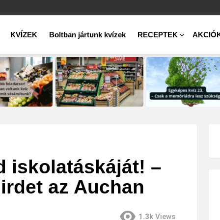
KVÍZEK
Boltban jártunk kvízek
RECEPTEK
AKCIÓ
d iskolatáskáját! –
hirdet az Auchan
1.3k
Views