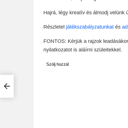
Hajrá, légy kreatív és álmodj velünk 
Részletel
játékszabályzatunkat
és
ad
FONTOS: Kérjük a rajzok leadásákor, 
nyilatkozatot is aláírni szüleitekkel.
Szólj hozzá!
2019.
k