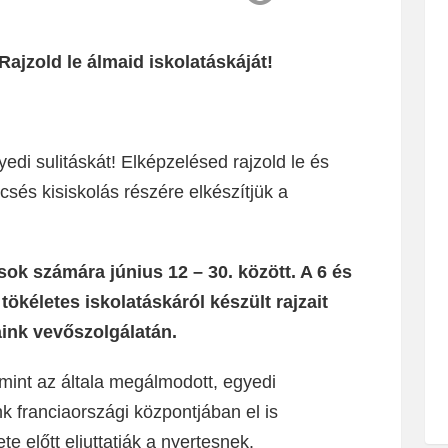
Rajzold le álmaid iskolatáskáját!
di sulitáskát! Elképzelésed rajzold le és
sés kisiskolás részére elkészítjük a
sok számára június 12 – 30. között. A 6 és
ökéletes iskolatáskáról készült rajzait
aink vevőszolgálatán.
mint az általa megálmodott, egyedi
k franciaországi központjában el is
e előtt eljuttatják a nyertesnek.