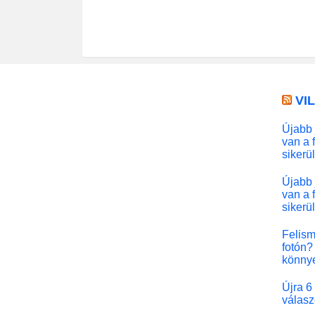
VI
Újabb 
van a 
sikerü
Újabb 
van a 
sikerü
Felism
fotón? 
könny
Újra 6
válasz