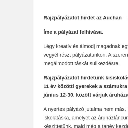
Rajzpályázatot hirdet az Auchan – 
Íme a pályázat felhívása.
Légy kreatív és álmodj magadnak egye
vegyél részt pályázatunkon. A szerenc
megálmodott táskát sulikezdésre.
Rajzpályázatot hirdetünk kisiskolá
11 év közötti gyerekek a számukra t
június 12-30. között várjuk áruház
A nyertes pályázó jutalma nem más, 
iskolatáska, amelyet az áruházláncun
készíttetünk, majd még a tanév kezdet