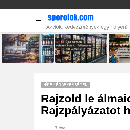
Menu
Akciók, kedvezmények egy helyen!
LATEST
STORIES
HÍREK-ÉRDEKESSÉGEK
Rajzold le álmai
Rajzpályázatot 
7 éve