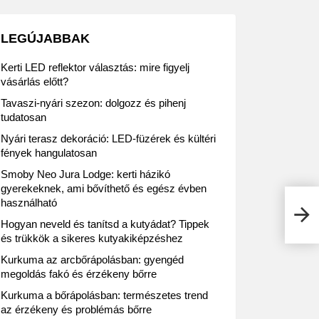
LEGÚJABBAK
Kerti LED reflektor választás: mire figyelj
vásárlás előtt?
Tavaszi-nyári szezon: dolgozz és pihenj
tudatosan
Nyári terasz dekoráció: LED-füzérek és kültéri
fények hangulatosan
Smoby Neo Jura Lodge: kerti házikó
gyerekeknek, ami bővíthető és egész évben
használható
Prak
állá
Hogyan neveld és tanítsd a kutyádat? Tippek
és trükkök a sikeres kutyakiképzéshez
Kurkuma az arcbőrápolásban: gyengéd
megoldás fakó és érzékeny bőrre
Kurkuma a bőrápolásban: természetes trend
az érzékeny és problémás bőrre