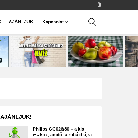
SWITCH
SKIN
SEARCH
K
AJÁNLJUK!
Kapcsolat
AJÁNLJUK!
Philips GC026/80 – a kis
eszköz, amitől a ruháid újra