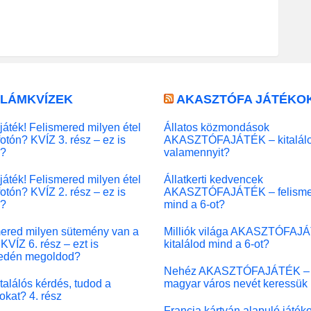
LLÁMKVÍZEK
AKASZTÓFA JÁTÉKO
játék! Felismered milyen étel
Állatos közmondások
fotón? KVÍZ 3. rész – ez is
AKASZTÓFAJÁTÉK – kitalál
l?
valamennyit?
játék! Felismered milyen étel
Állatkerti kedvencek
fotón? KVÍZ 2. rész – ez is
AKASZTÓFAJÁTÉK – felisme
l?
mind a 6-ot?
ered milyen sütemény van a
Milliók világa AKASZTÓFAJ
KVÍZ 6. rész – ezt is
kitalálod mind a 6-ot?
edén megoldod?
Nehéz AKASZTÓFAJÁTÉK –
 találós kérdés, tudod a
magyar város nevét keressük
okat? 4. rész
Francia kártyán alapuló játék