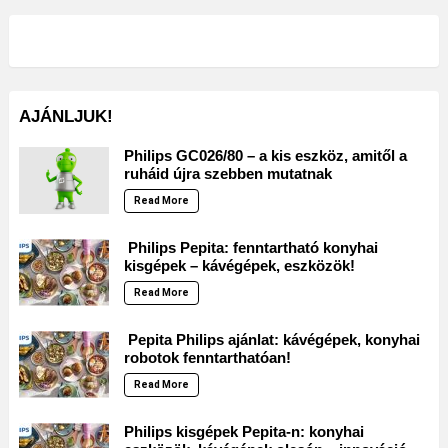
AJÁNLJUK!
Philips GC026/80 – a kis eszköz, amitől a
ruháid újra szebben mutatnak
Read More
Philips Pepita: fenntartható konyhai
kisgépek – kávégépek, eszközök!
Read More
Pepita Philips ajánlat: kávégépek, konyhai
robotok fenntarthatóan!
Read More
Philips kisgépek Pepita-n: konyhai