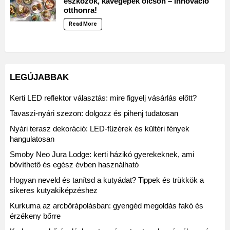
eszközök, kávégépek olcsón – innováció
otthonra!
Read More
LEGÚJABBAK
Kerti LED reflektor választás: mire figyelj vásárlás előtt?
Tavaszi-nyári szezon: dolgozz és pihenj tudatosan
Nyári terasz dekoráció: LED-füzérek és kültéri fények
hangulatosan
Smoby Neo Jura Lodge: kerti házikó gyerekeknek, ami
bővíthető és egész évben használható
Hogyan neveld és tanítsd a kutyádat? Tippek és trükkök a
sikeres kutyakiképzéshez
Kurkuma az arcbőrápolásban: gyengéd megoldás fakó és
érzékeny bőrre