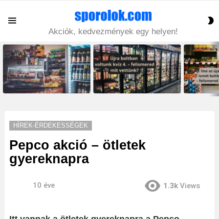
S
Menu
S
Akciók, kedvezmények egy helyen!
LATEST
STORIES
HÍREK-ÉRDEKESSÉGEK
Pepco akció – ötletek
gyereknapra
10 éve
1.3k
Views