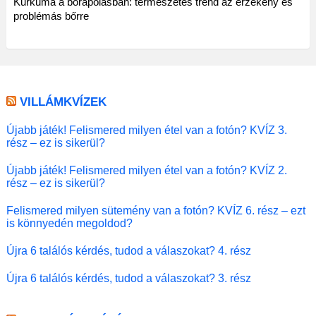
Kurkuma a bőrápolásban: természetes trend az érzékeny és
problémás bőrre
VILLÁMKVÍZEK
Újabb játék! Felismered milyen étel van a fotón? KVÍZ 3.
rész – ez is sikerül?
Újabb játék! Felismered milyen étel van a fotón? KVÍZ 2.
rész – ez is sikerül?
Felismered milyen sütemény van a fotón? KVÍZ 6. rész – ezt
is könnyedén megoldod?
Újra 6 találós kérdés, tudod a válaszokat? 4. rész
Újra 6 találós kérdés, tudod a válaszokat? 3. rész