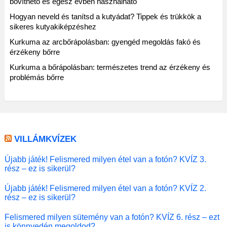
bővíthető és egész évben használható
Hogyan neveld és tanítsd a kutyádat? Tippek és trükkök a
sikeres kutyakiképzéshez
Kurkuma az arcbőrápolásban: gyengéd megoldás fakó és
érzékeny bőrre
Kurkuma a bőrápolásban: természetes trend az érzékeny és
problémás bőrre
VILLÁMKVÍZEK
Újabb játék! Felismered milyen étel van a fotón? KVÍZ 3.
rész – ez is sikerül?
Újabb játék! Felismered milyen étel van a fotón? KVÍZ 2.
rész – ez is sikerül?
Felismered milyen sütemény van a fotón? KVÍZ 6. rész – ezt
is könnyedén megoldod?