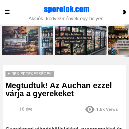
S
Menu
S
Akciók, kedvezmények egy helyen!
LATEST
STORIES
HÍREK-ÉRDEKESSÉGEK
Megtudtuk! Az Auchan ezzel
várja a gyerekeket
10 éve
1.8k
Views