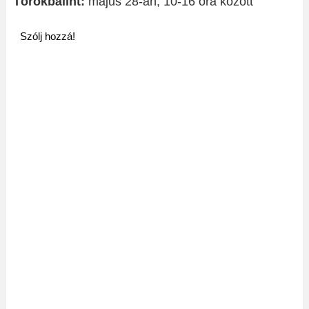
Törökbálint:
május 28-án, 10-16 óra között
Szólj hozzá!