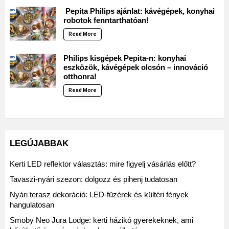
Pepita Philips ajánlat: kávégépek, konyhai
robotok fenntarthatóan!
Read More
Philips kisgépek Pepita-n: konyhai
eszközök, kávégépek olcsón – innováció
otthonra!
Read More
LEGÚJABBAK
Kerti LED reflektor választás: mire figyelj vásárlás előtt?
Tavaszi-nyári szezon: dolgozz és pihenj tudatosan
Nyári terasz dekoráció: LED-füzérek és kültéri fények
hangulatosan
Smoby Neo Jura Lodge: kerti házikó gyerekeknek, ami