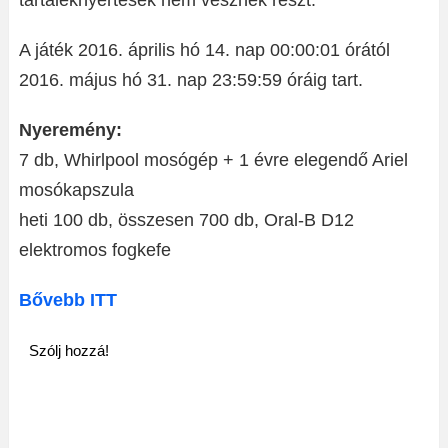
tartaléknyertesek nem vesznek részt.
A játék 2016. április hó 14. nap 00:00:01 órától
2016. május hó 31. nap 23:59:59 óráig tart.
Nyeremény:
7 db, Whirlpool mosógép + 1 évre elegendő Ariel
mosókapszula
heti 100 db, összesen 700 db, Oral-B D12
elektromos fogkefe
Bővebb ITT
Szólj hozzá!