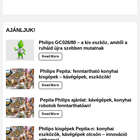
AJÁNLJUK!
Philips GC026/80 – a kis eszköz, amitől a
ruháid újra szebben mutatnak
Read More
Philips Pepita: fenntartható konyhai
kisgépek – kávégépek, eszközök!
Read More
Pepita Philips ajánlat: kávégépek, konyhai
robotok fenntarthatóan!
Read More
Philips kisgépek Pepita-n: konyhai
eszközök, kávégépek olcsón – innováció
otthonra!