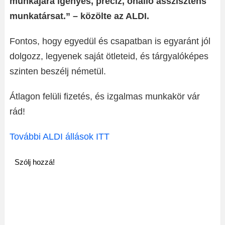
munkájára igényes, precíz, önálló asszisztens
munkatársat.” – közölte az ALDI.
Fontos, hogy egyedül és csapatban is egyaránt jól
dolgozz, legyenek saját ötleteid, és tárgyalóképes
szinten beszélj németül.
Átlagon felüli fizetés, és izgalmas munkakör vár
rád!
További ALDI állások ITT
Szólj hozzá!