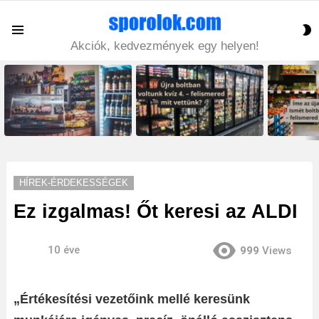
S
Menu
S
Akciók, kedvezmények egy helyen!
LATEST
STORIES
HÍREK-ÉRDEKESSÉGEK
Ez izgalmas! Őt keresi az ALDI
10 éve
999
Views
„Értékesítési vezetőink mellé keresünk