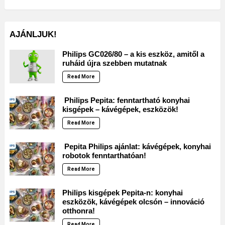
AJÁNLJUK!
Philips GC026/80 – a kis eszköz, amitől a
ruháid újra szebben mutatnak
Read More
Philips Pepita: fenntartható konyhai
kisgépek – kávégépek, eszközök!
Read More
Pepita Philips ajánlat: kávégépek, konyhai
robotok fenntarthatóan!
Read More
Philips kisgépek Pepita-n: konyhai
eszközök, kávégépek olcsón – innováció
otthonra!
Read More