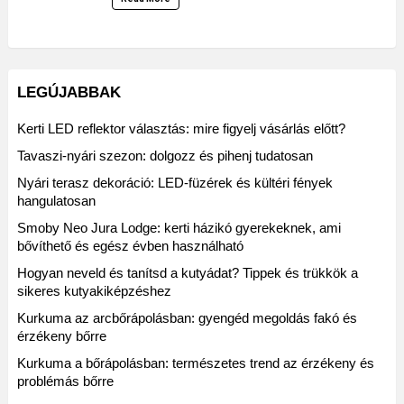
LEGÚJABBAK
Kerti LED reflektor választás: mire figyelj vásárlás előtt?
Tavaszi-nyári szezon: dolgozz és pihenj tudatosan
Nyári terasz dekoráció: LED-füzérek és kültéri fények
hangulatosan
Smoby Neo Jura Lodge: kerti házikó gyerekeknek, ami
bővíthető és egész évben használható
Hogyan neveld és tanítsd a kutyádat? Tippek és trükkök a
sikeres kutyakiképzéshez
Kurkuma az arcbőrápolásban: gyengéd megoldás fakó és
érzékeny bőrre
Kurkuma a bőrápolásban: természetes trend az érzékeny és
problémás bőrre