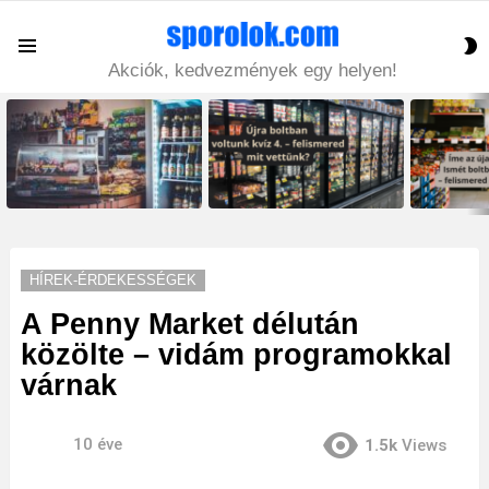
S
Menu
S
Akciók, kedvezmények egy helyen!
LATEST
STORIES
HÍREK-ÉRDEKESSÉGEK
A Penny Market délután
közölte – vidám programokkal
várnak
10 éve
1.5k
Views