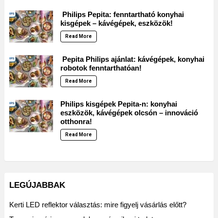
Philips Pepita: fenntartható konyhai
kisgépek – kávégépek, eszközök!
Read More
Pepita Philips ajánlat: kávégépek, konyhai
robotok fenntarthatóan!
Read More
Philips kisgépek Pepita-n: konyhai
eszközök, kávégépek olcsón – innováció
otthonra!
Read More
LEGÚJABBAK
Kerti LED reflektor választás: mire figyelj vásárlás előtt?