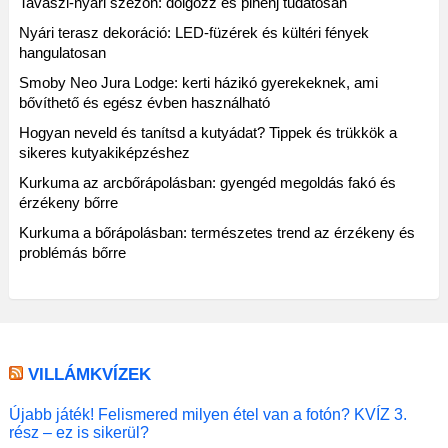
Tavaszi-nyári szezon: dolgozz és pihenj tudatosan
Nyári terasz dekoráció: LED-füzérek és kültéri fények
hangulatosan
Smoby Neo Jura Lodge: kerti házikó gyerekeknek, ami
bővíthető és egész évben használható
Hogyan neveld és tanítsd a kutyádat? Tippek és trükkök a
sikeres kutyakiképzéshez
Kurkuma az arcbőrápolásban: gyengéd megoldás fakó és
érzékeny bőrre
Kurkuma a bőrápolásban: természetes trend az érzékeny és
problémás bőrre
VILLÁMKVÍZEK
Újabb játék! Felismered milyen étel van a fotón? KVÍZ 3.
rész – ez is sikerül?