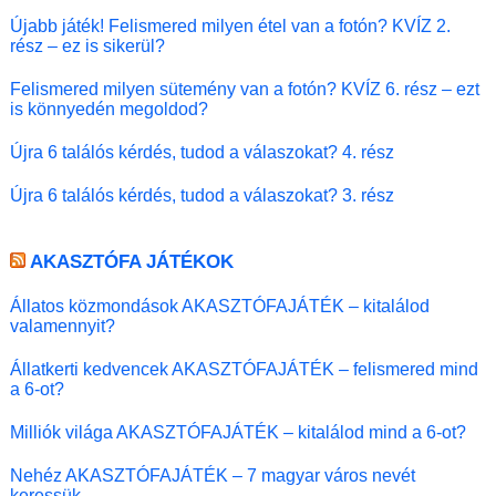
Újabb játék! Felismered milyen étel van a fotón? KVÍZ 2.
rész – ez is sikerül?
Felismered milyen sütemény van a fotón? KVÍZ 6. rész – ezt
is könnyedén megoldod?
Újra 6 találós kérdés, tudod a válaszokat? 4. rész
Újra 6 találós kérdés, tudod a válaszokat? 3. rész
AKASZTÓFA JÁTÉKOK
Állatos közmondások AKASZTÓFAJÁTÉK – kitalálod
valamennyit?
Állatkerti kedvencek AKASZTÓFAJÁTÉK – felismered mind
a 6-ot?
Milliók világa AKASZTÓFAJÁTÉK – kitalálod mind a 6-ot?
Nehéz AKASZTÓFAJÁTÉK – 7 magyar város nevét
keressük