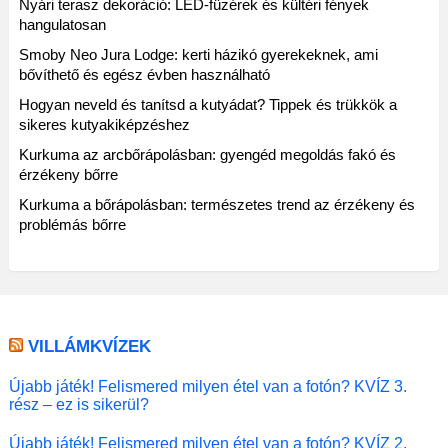
Nyári terasz dekoráció: LED-füzérek és kültéri fények
hangulatosan
Smoby Neo Jura Lodge: kerti házikó gyerekeknek, ami
bővíthető és egész évben használható
Hogyan neveld és tanítsd a kutyádat? Tippek és trükkök a
sikeres kutyakiképzéshez
Kurkuma az arcbőrápolásban: gyengéd megoldás fakó és
érzékeny bőrre
Kurkuma a bőrápolásban: természetes trend az érzékeny és
problémás bőrre
VILLÁMKVÍZEK
Újabb játék! Felismered milyen étel van a fotón? KVÍZ 3.
rész – ez is sikerül?
Újabb játék! Felismered milyen étel van a fotón? KVÍZ 2.