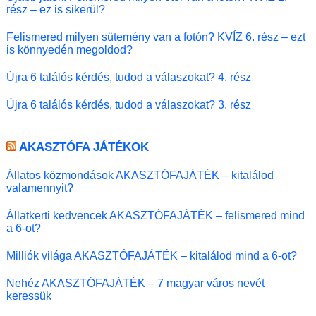
rész – ez is sikerül?
Felismered milyen sütemény van a fotón? KVÍZ 6. rész – ezt
is könnyedén megoldod?
Újra 6 találós kérdés, tudod a válaszokat? 4. rész
Újra 6 találós kérdés, tudod a válaszokat? 3. rész
AKASZTÓFA JÁTÉKOK
Állatos közmondások AKASZTÓFAJÁTÉK – kitalálod
valamennyit?
Állatkerti kedvencek AKASZTÓFAJÁTÉK – felismered mind
a 6-ot?
Milliók világa AKASZTÓFAJÁTÉK – kitalálod mind a 6-ot?
Nehéz AKASZTÓFAJÁTÉK – 7 magyar város nevét
keressük