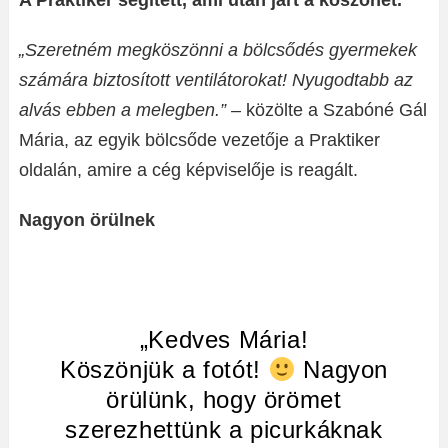
A Praktiker segített, ami után járt a köszönet.
„Szeretném megköszönni a bölcsődés gyermekek
számára biztosított ventilátorokat! Nyugodtabb az
alvás ebben a melegben.”
– közölte a Szabóné Gál
Mária, az egyik bölcsőde vezetője a Praktiker
oldalán, amire a cég képviselője is reagált.
Nagyon örülnek
„Kedves Mária!
Köszönjük a fotót!
Nagyon
örülünk, hogy örömet
szerezhettünk a picurkáknak