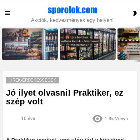
S
Menu
S
Akciók, kedvezmények egy helyen!
LATEST
STORIES
HÍREK-ÉRDEKESSÉGEK
Jó ilyet olvasni! Praktiker, ez
szép volt
10 éve
1.3k
Views