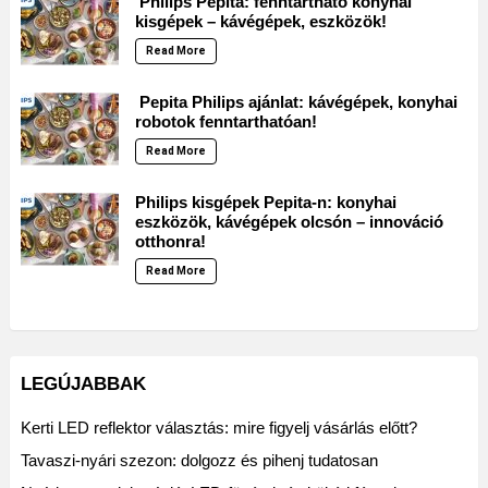
Philips Pepita: fenntartható konyhai
kisgépek – kávégépek, eszközök!
Read More
Pepita Philips ajánlat: kávégépek, konyhai
robotok fenntarthatóan!
Read More
Philips kisgépek Pepita-n: konyhai
eszközök, kávégépek olcsón – innováció
otthonra!
Read More
LEGÚJABBAK
Kerti LED reflektor választás: mire figyelj vásárlás előtt?
Tavaszi-nyári szezon: dolgozz és pihenj tudatosan