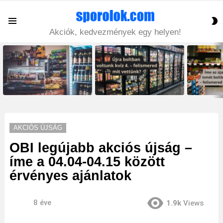
S
Menu
S
Akciók, kedvezmények egy helyen!
LATEST
STORIES
AKCIÓS ÚJSÁG
OBI legújabb akciós újság –
íme a 04.04-04.15 között
érvényes ajánlatok
8 éve
1.9k
Views