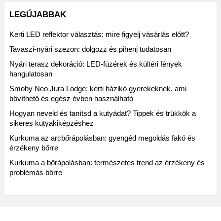
LEGÚJABBAK
Kerti LED reflektor választás: mire figyelj vásárlás előtt?
Tavaszi-nyári szezon: dolgozz és pihenj tudatosan
Nyári terasz dekoráció: LED-füzérek és kültéri fények
hangulatosan
Smoby Neo Jura Lodge: kerti házikó gyerekeknek, ami
bővíthető és egész évben használható
Hogyan neveld és tanítsd a kutyádat? Tippek és trükkök a
sikeres kutyakiképzéshez
Kurkuma az arcbőrápolásban: gyengéd megoldás fakó és
érzékeny bőrre
Kurkuma a bőrápolásban: természetes trend az érzékeny és
problémás bőrre