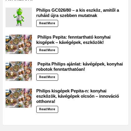
Philips GC026/80 – a kis eszköz, amitől a
ruháid újra szebben mutatnak
Read More
Philips Pepita: fenntartható konyhai
kisgépek – kávégépek, eszközök!
Read More
Pepita Philips ajánlat: kávégépek, konyhai
robotok fenntarthatóan!
Read More
Philips kisgépek Pepita-n: konyhai
eszközök, kávégépek olcsón – innováció
otthonra!
Read More