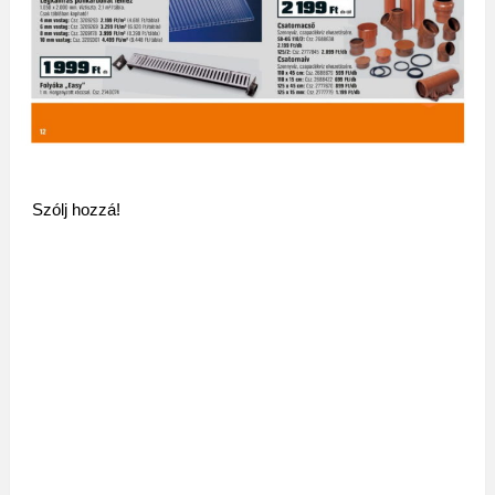
Szólj hozzá!