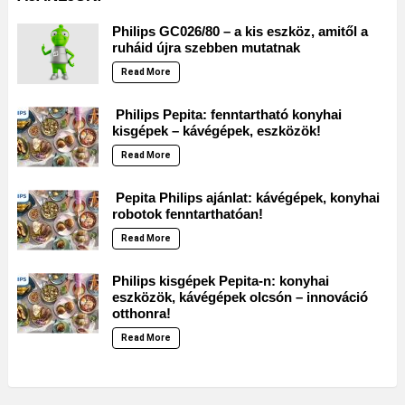
Philips GC026/80 – a kis eszköz, amitől a
ruháid újra szebben mutatnak
Read More
Philips Pepita: fenntartható konyhai
kisgépek – kávégépek, eszközök!
Read More
Pepita Philips ajánlat: kávégépek, konyhai
robotok fenntarthatóan!
Read More
Philips kisgépek Pepita-n: konyhai
eszközök, kávégépek olcsón – innováció
otthonra!
Read More