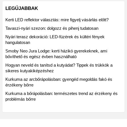
LEGÚJABBAK
Kerti LED reflektor választás: mire figyelj vásárlás előtt?
Tavaszi-nyári szezon: dolgozz és pihenj tudatosan
Nyári terasz dekoráció: LED-füzérek és kültéri fények
hangulatosan
Smoby Neo Jura Lodge: kerti házikó gyerekeknek, ami
bővíthető és egész évben használható
Hogyan neveld és tanítsd a kutyádat? Tippek és trükkök a
sikeres kutyakiképzéshez
Kurkuma az arcbőrápolásban: gyengéd megoldás fakó és
érzékeny bőrre
Kurkuma a bőrápolásban: természetes trend az érzékeny és
problémás bőrre