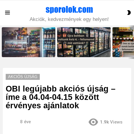
S
Menu
S
Akciók, kedvezmények egy helyen!
LATEST
STORIES
AKCIÓS ÚJSÁG
OBI legújabb akciós újság –
íme a 04.04-04.15 között
érvényes ajánlatok
8 éve
1.9k
Views