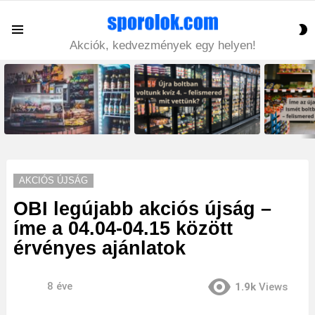
S
Menu
S
Akciók, kedvezmények egy helyen!
LATEST
STORIES
AKCIÓS ÚJSÁG
OBI legújabb akciós újság –
íme a 04.04-04.15 között
érvényes ajánlatok
8 éve
1.9k
Views