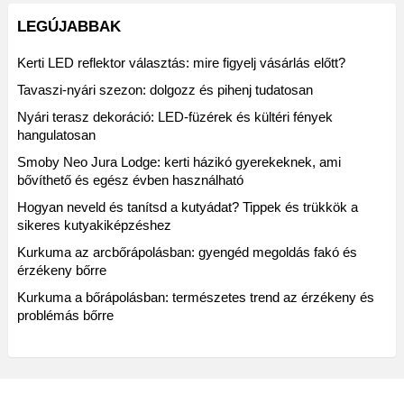
LEGÚJABBAK
Kerti LED reflektor választás: mire figyelj vásárlás előtt?
Tavaszi-nyári szezon: dolgozz és pihenj tudatosan
Nyári terasz dekoráció: LED-füzérek és kültéri fények
hangulatosan
Smoby Neo Jura Lodge: kerti házikó gyerekeknek, ami
bővíthető és egész évben használható
Hogyan neveld és tanítsd a kutyádat? Tippek és trükkök a
sikeres kutyakiképzéshez
Kurkuma az arcbőrápolásban: gyengéd megoldás fakó és
érzékeny bőrre
Kurkuma a bőrápolásban: természetes trend az érzékeny és
problémás bőrre