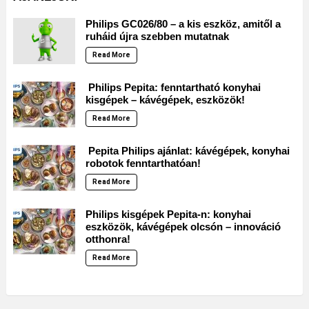
Philips GC026/80 – a kis eszköz, amitől a
ruháid újra szebben mutatnak
Read More
Philips Pepita: fenntartható konyhai
kisgépek – kávégépek, eszközök!
Read More
Pepita Philips ajánlat: kávégépek, konyhai
robotok fenntarthatóan!
Read More
Philips kisgépek Pepita-n: konyhai
eszközök, kávégépek olcsón – innováció
otthonra!
Read More