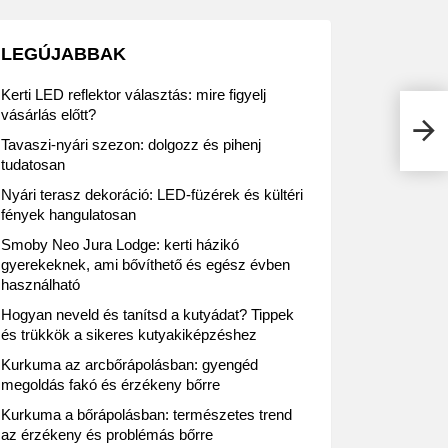
LEGÚJABBAK
Kerti LED reflektor választás: mire figyelj
vásárlás előtt?
JYSK
kész
Tavaszi-nyári szezon: dolgozz és pihenj
tudatosan
Nyári terasz dekoráció: LED-füzérek és kültéri
fények hangulatosan
Smoby Neo Jura Lodge: kerti házikó
gyerekeknek, ami bővíthető és egész évben
használható
Hogyan neveld és tanítsd a kutyádat? Tippek
és trükkök a sikeres kutyakiképzéshez
Kurkuma az arcbőrápolásban: gyengéd
megoldás fakó és érzékeny bőrre
Kurkuma a bőrápolásban: természetes trend
az érzékeny és problémás bőrre