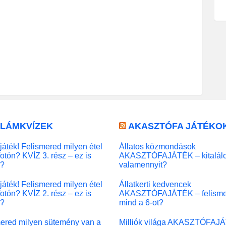
LLÁMKVÍZEK
AKASZTÓFA JÁTÉKO
játék! Felismered milyen étel
Állatos közmondások
fotón? KVÍZ 3. rész – ez is
AKASZTÓFAJÁTÉK – kitalál
l?
valamennyit?
játék! Felismered milyen étel
Állatkerti kedvencek
fotón? KVÍZ 2. rész – ez is
AKASZTÓFAJÁTÉK – felisme
l?
mind a 6-ot?
ered milyen sütemény van a
Milliók világa AKASZTÓFAJ