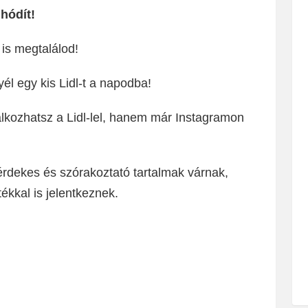
hódít!
is megtalálod!
yél egy kis Lidl-t a napodba!
kozhatsz a Lidl-lel, hanem már Instagramon
 érdekes és szórakoztató tartalmak várnak,
kkal is jelentkeznek.