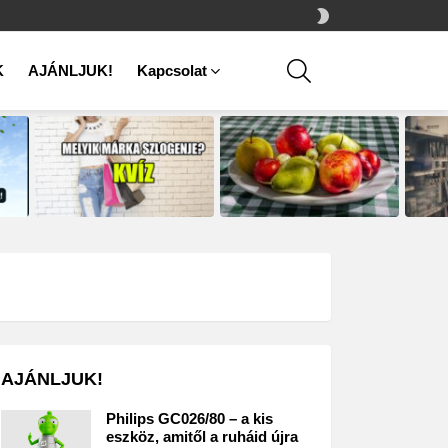
SWITCH
SKIN
SEARCH
K
AJÁNLJUK!
Kapcsolat
AJÁNLJUK!
Philips GC026/80 – a kis
eszköz, amitől a ruháid újra