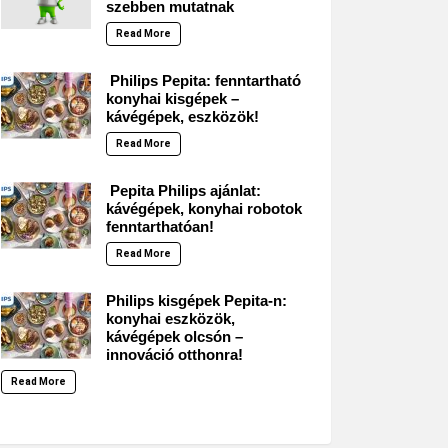
szebben mutatnak
Read More
Philips Pepita: fenntartható
konyhai kisgépek –
kávégépek, eszközök!
Read More
Pepita Philips ajánlat:
kávégépek, konyhai robotok
fenntarthatóan!
Read More
Philips kisgépek Pepita-n:
konyhai eszközök,
kávégépek olcsón –
innováció otthonra!
Read More