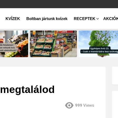
KVÍZEK
Boltban jártunk kvízek
RECEPTEK
AKCIÓ
s megtalálod
999
Views