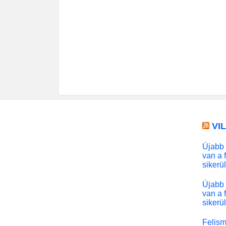
VI
Újabb 
van a 
sikerü
Újabb 
van a 
sikerü
Felism