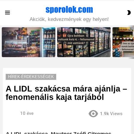
S
Menu
S
Akciók, kedvezmények egy helyen!
LATEST
STORIES
HÍREK-ÉRDEKESSÉGEK
A LIDL szakácsa mára ajánlja –
fenomenális kaja tarjából
10 éve
1.9k
Views