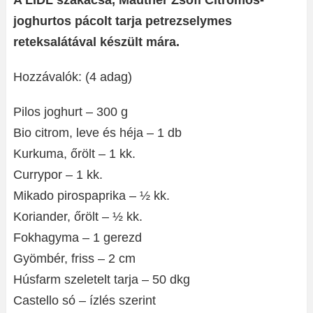
A LIDL szakácsa, Mautner Zsófi Citromos-
joghurtos pácolt tarja petrezselymes
reteksalátával készült mára.
Hozzávalók: (4 adag)
Pilos joghurt – 300 g
Bio citrom, leve és héja – 1 db
Kurkuma, őrölt – 1 kk.
Currypor – 1 kk.
Mikado pirospaprika – ½ kk.
Koriander, őrölt – ½ kk.
Fokhagyma – 1 gerezd
Gyömbér, friss – 2 cm
Húsfarm szeletelt tarja – 50 dkg
Castello só – ízlés szerint