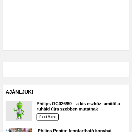
AJÁNLJUK!
Philips GC026/80 – a kis eszköz, amitől a
ruháid újra szebben mutatnak
Read More
Philips Pepita: fenntartható konyhai