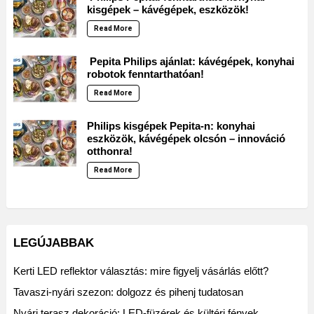
kisgépek – kávégépek, eszközök!
Read More
Pepita Philips ajánlat: kávégépek, konyhai
robotok fenntarthatóan!
Read More
Philips kisgépek Pepita-n: konyhai
eszközök, kávégépek olcsón – innováció
otthonra!
Read More
LEGÚJABBAK
Kerti LED reflektor választás: mire figyelj vásárlás előtt?
Tavaszi-nyári szezon: dolgozz és pihenj tudatosan
Nyári terasz dekoráció: LED-füzérek és kültéri fények