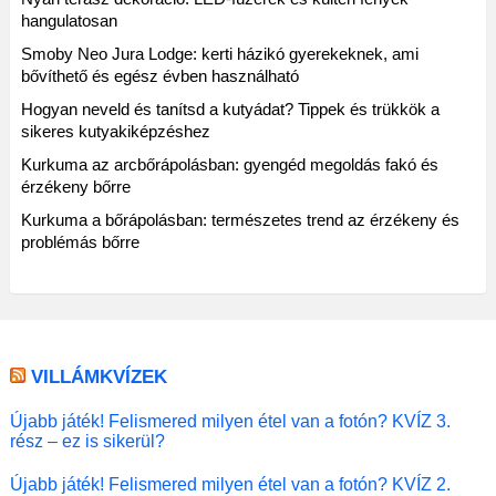
hangulatosan
Smoby Neo Jura Lodge: kerti házikó gyerekeknek, ami
bővíthető és egész évben használható
Hogyan neveld és tanítsd a kutyádat? Tippek és trükkök a
sikeres kutyakiképzéshez
Kurkuma az arcbőrápolásban: gyengéd megoldás fakó és
érzékeny bőrre
Kurkuma a bőrápolásban: természetes trend az érzékeny és
problémás bőrre
VILLÁMKVÍZEK
Újabb játék! Felismered milyen étel van a fotón? KVÍZ 3.
rész – ez is sikerül?
Újabb játék! Felismered milyen étel van a fotón? KVÍZ 2.