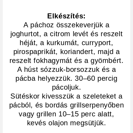
Elkészítés:
A páchoz összekeverjük a
joghurtot, a citrom levét és reszelt
héját, a kurkumát, curryport,
pirospaprikát, koriandert, majd a
reszelt fokhagymát és a gyömbért.
A húst sózzuk-borsozzuk és a
pácba helyezzük. 30–60 percig
pácoljuk.
Sütéskor kivesszük a szeleteket a
pácból, és bordás grillserpenyőben
vagy grillen 10–15 perc alatt,
kevés olajon megsütjük.