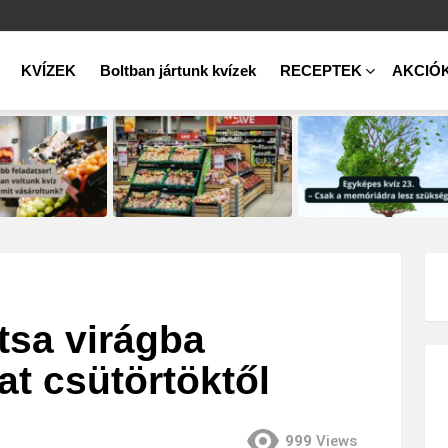
KVÍZEK
Boltban jártunk kvízek
RECEPTEK
AKCIÓ
ítsa virágba
at csütörtöktől
999
Views