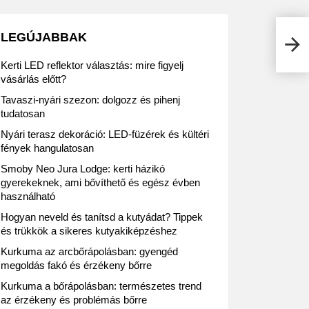
LEGÚJABBAK
Aran
Kerti LED reflektor választás: mire figyelj
vásárlás előtt?
Tavaszi-nyári szezon: dolgozz és pihenj
tudatosan
Nyári terasz dekoráció: LED-füzérek és kültéri
fények hangulatosan
Smoby Neo Jura Lodge: kerti házikó
gyerekeknek, ami bővíthető és egész évben
használható
Hogyan neveld és tanítsd a kutyádat? Tippek
és trükkök a sikeres kutyakiképzéshez
Kurkuma az arcbőrápolásban: gyengéd
megoldás fakó és érzékeny bőrre
Kurkuma a bőrápolásban: természetes trend
az érzékeny és problémás bőrre