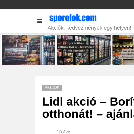
Menu
Akciók, kedvezmények egy helyen!
LATEST
STORIES
AKCIÓK
Lidl akció – Bor
otthonát! – ajánl
10 éve