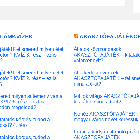
LLÁMKVÍZEK
AKASZTÓFA JÁTÉKO
játék! Felismered milyen étel
Állatos közmondások
fotón? KVÍZ 3. rész – ez is
AKASZTÓFAJÁTÉK – kitalál
l?
valamennyit?
játék! Felismered milyen étel
Állatkerti kedvencek
fotón? KVÍZ 2. rész – ez is
AKASZTÓFAJÁTÉK – felisme
l?
mind a 6-ot?
ered milyen sütemény van a
Milliók világa AKASZTÓFAJ
KVÍZ 6. rész – ezt is
kitalálod mind a 6-ot?
edén megoldod?
Nehéz AKASZTÓFAJÁTÉK –
 találós kérdés, tudod a
magyar város nevét keressük
okat? 4. rész
Francia kártyán alapuló játék
 találós kérdés, tudod a
AKASZTÓFA JÁTÉK