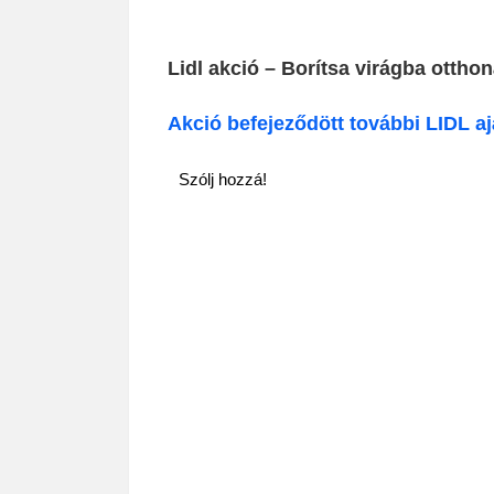
Lidl akció – Borítsa virágba otthoná
Akció befejeződött további LIDL ajá
Szólj hozzá!