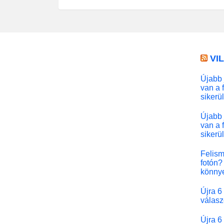
VI
Újabb 
van a 
sikerü
Újabb 
van a 
sikerü
Felism
fotón? 
könny
Újra 6
válasz
Újra 6