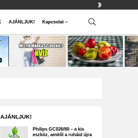
SWITCH
SKIN
SEARCH
K
AJÁNLJUK!
Kapcsolat
AJÁNLJUK!
Philips GC026/80 – a kis
eszköz, amitől a ruháid újra