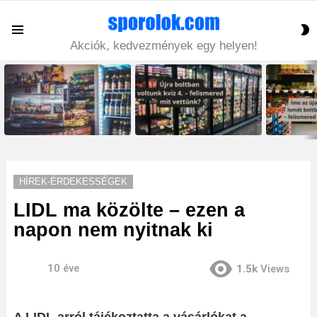
S
Menu
S
Akciók, kedvezmények egy helyen!
LATEST
STORIES
HÍREK-ÉRDEKESSÉGEK
LIDL ma közölte – ezen a
napon nem nyitnak ki
10 éve
1.5k
Views