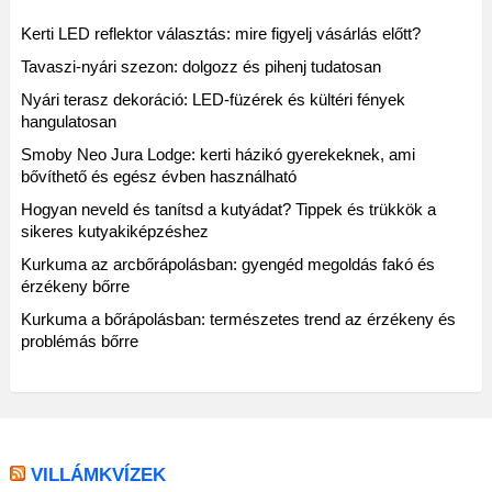
Kerti LED reflektor választás: mire figyelj vásárlás előtt?
Tavaszi-nyári szezon: dolgozz és pihenj tudatosan
Nyári terasz dekoráció: LED-füzérek és kültéri fények
hangulatosan
Smoby Neo Jura Lodge: kerti házikó gyerekeknek, ami
bővíthető és egész évben használható
Hogyan neveld és tanítsd a kutyádat? Tippek és trükkök a
sikeres kutyakiképzéshez
Kurkuma az arcbőrápolásban: gyengéd megoldás fakó és
érzékeny bőrre
Kurkuma a bőrápolásban: természetes trend az érzékeny és
problémás bőrre
VILLÁMKVÍZEK