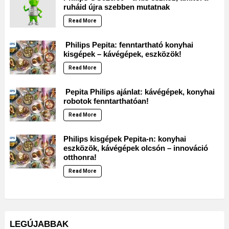
ruháid újra szebben mutatnak
Read More
Philips Pepita: fenntartható konyhai
kisgépek – kávégépek, eszközök!
Read More
Pepita Philips ajánlat: kávégépek, konyhai
robotok fenntarthatóan!
Read More
Philips kisgépek Pepita-n: konyhai
eszközök, kávégépek olcsón – innováció
otthonra!
Read More
LEGÚJABBAK