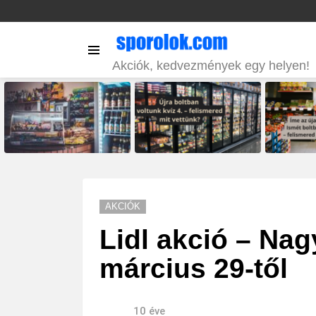
Menu
Akciók, kedvezmények egy helyen!
LATEST
STORIES
AKCIÓK
Lidl akció – Na
március 29-től
10 éve