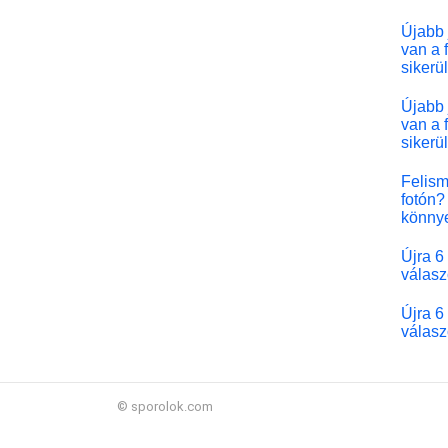
Újabb 
van a 
sikerü
Újabb 
van a 
sikerü
Felism
fotón? 
könny
Újra 6
válasz
Újra 6
válasz
© sporolok.com