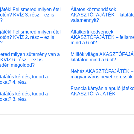
játék! Felismered milyen étel
Állatos közmondások
fotón? KVÍZ 3. rész – ez is
AKASZTÓFAJÁTÉK – kitalál
l?
valamennyit?
játék! Felismered milyen étel
Állatkerti kedvencek
fotón? KVÍZ 2. rész – ez is
AKASZTÓFAJÁTÉK – felisme
l?
mind a 6-ot?
ered milyen sütemény van a
Milliók világa AKASZTÓFAJ
KVÍZ 6. rész – ezt is
kitalálod mind a 6-ot?
edén megoldod?
Nehéz AKASZTÓFAJÁTÉK –
 találós kérdés, tudod a
magyar város nevét keressük
okat? 4. rész
Francia kártyán alapuló játék
 találós kérdés, tudod a
AKASZTÓFA JÁTÉK
okat? 3. rész