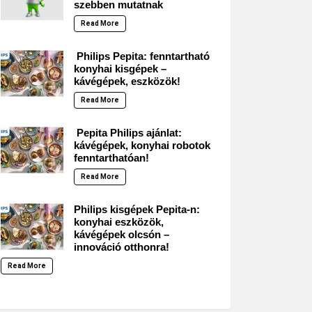
szebben mutatnak
Read More
Philips Pepita: fenntartható
konyhai kisgépek –
kávégépek, eszközök!
Read More
Pepita Philips ajánlat:
kávégépek, konyhai robotok
fenntarthatóan!
Read More
Philips kisgépek Pepita-n:
konyhai eszközök,
kávégépek olcsón –
innováció otthonra!
Read More