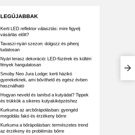
LEGÚJABBAK
Kerti LED reflektor választás: mire figyelj
vásárlás előtt?
Tavaszi-nyári szezon: dolgozz és pihenj
tudatosan
Nyári terasz dekoráció: LED-füzérek és kültéri
Lidl
fények hangulatosan
4-től
Smoby Neo Jura Lodge: kerti házikó
gyerekeknek, ami bővíthető és egész évben
használható
Hogyan neveld és tanítsd a kutyádat? Tippek
és trükkök a sikeres kutyakiképzéshez
Kurkuma az arcbőrápolásban: gyengéd
megoldás fakó és érzékeny bőrre
Kurkuma a bőrápolásban: természetes trend
az érzékeny és problémás bőrre