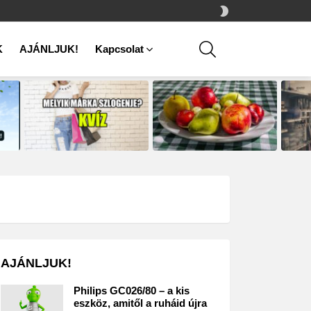
SWITCH
SKIN
SEARCH
K
AJÁNLJUK!
Kapcsolat
AJÁNLJUK!
Philips GC026/80 – a kis
eszköz, amitől a ruháid újra