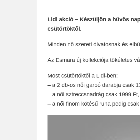
Lidl akció – Készüljön a hűvös nap
csütörtöktől.
Minden nő szereti divatosnak és elb
Az Esmara új kollekciója tökéletes v
Most csütörtöktől a Lidl-ben:
– a 2 db-os női garbó darabja csak 1
– a női sztreccsnadrág csak 1999 Ft,
– a női finom kötésű ruha pedig csak