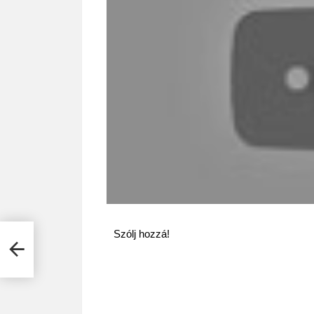
Szólj hozzá!
n –