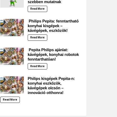
szebben mutatnak
Read More
Philips Pepita: fenntartható
konyhai kisgépek –
kávégépek, eszközök!
Read More
Pepita Philips ajánlat:
kávégépek, konyhai robotok
fenntarthatóan!
Read More
Philips kisgépek Pepita-n:
konyhai eszközök,
kávégépek olcsón –
innováció otthonra!
Read More