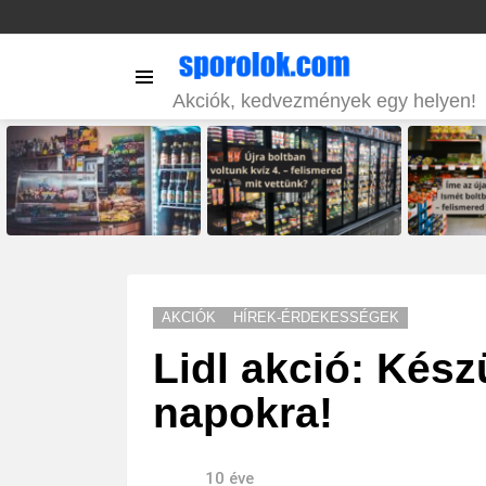
Menu
Akciók, kedvezmények egy helyen!
LATEST
STORIES
AKCIÓK
HÍREK-ÉRDEKESSÉGEK
Lidl akció: Kész
napokra!
10 éve