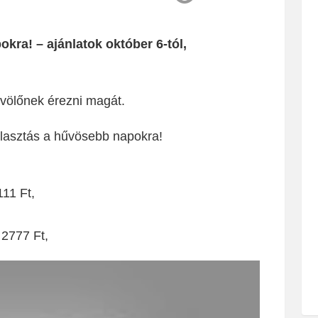
okra! – ajánlatok október 6-tól,
űvölőnek érezni magát.
álasztás a hűvösebb napokra!
111 Ft,
 2777 Ft,