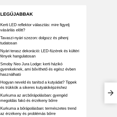
LEGÚJABBAK
Kerti LED reflektor választás: mire figyelj
vásárlás előtt?
Tavaszi-nyári szezon: dolgozz és pihenj
tudatosan
Nyári terasz dekoráció: LED-füzérek és kültéri
fények hangulatosan
Smoby Neo Jura Lodge: kerti házikó
gyerekeknek, ami bővíthető és egész évben
használható
Hogyan neveld és tanítsd a kutyádat? Tippek
és trükkök a sikeres kutyakiképzéshez
Kika
Kurkuma az arcbőrápolásban: gyengéd
megoldás fakó és érzékeny bőrre
Kurkuma a bőrápolásban: természetes trend
az érzékeny és problémás bőrre