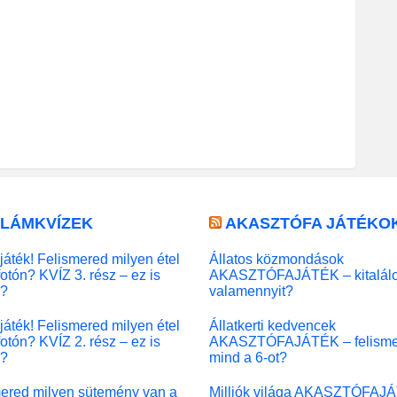
LLÁMKVÍZEK
AKASZTÓFA JÁTÉKO
játék! Felismered milyen étel
Állatos közmondások
fotón? KVÍZ 3. rész – ez is
AKASZTÓFAJÁTÉK – kitalál
l?
valamennyit?
játék! Felismered milyen étel
Állatkerti kedvencek
fotón? KVÍZ 2. rész – ez is
AKASZTÓFAJÁTÉK – felisme
l?
mind a 6-ot?
ered milyen sütemény van a
Milliók világa AKASZTÓFAJ