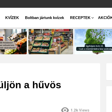
KVÍZEK
Boltban jártunk kvízek
RECEPTEK
AKCIÓ
üljön a hűvös
1.2k
Views