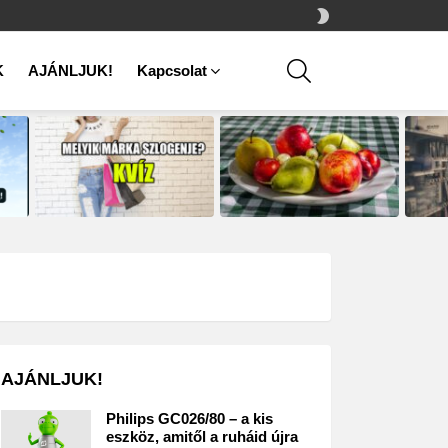
SWITCH
SKIN
SEARCH
K
AJÁNLJUK!
Kapcsolat
AJÁNLJUK!
Philips GC026/80 – a kis
eszköz, amitől a ruháid újra