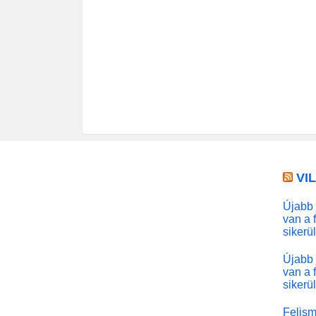
VI
Újabb 
van a 
sikerü
Újabb 
van a 
sikerü
Felism