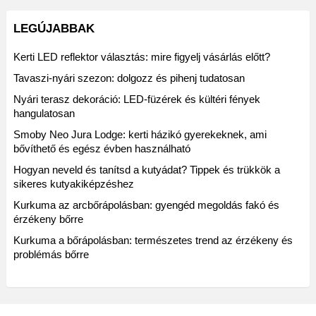
LEGÚJABBAK
Kerti LED reflektor választás: mire figyelj vásárlás előtt?
Tavaszi-nyári szezon: dolgozz és pihenj tudatosan
Nyári terasz dekoráció: LED-füzérek és kültéri fények
hangulatosan
Smoby Neo Jura Lodge: kerti házikó gyerekeknek, ami
bővíthető és egész évben használható
Hogyan neveld és tanítsd a kutyádat? Tippek és trükkök a
sikeres kutyakiképzéshez
Kurkuma az arcbőrápolásban: gyengéd megoldás fakó és
érzékeny bőrre
Kurkuma a bőrápolásban: természetes trend az érzékeny és
problémás bőrre