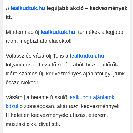
A
lealkudtuk.hu
legújabb akció – kedvezmények
itt.
Minden nap új
lealkudtuk.hu
termékek a legjobb
áron, megbízható eladóktól!
Válassz és vásárolj Te is a
lealkudtuk.hu
folyamatosan frissülő kínálatából, hiszen időről-
időre számos új, kedvezményes ajánlatot gyűjtünk
össze Neked!
Vásárolj a hetente frissülő
lealkudott ajánlatok
közül
biztonságosan, akár 80% kedvezménnyel!
Hihetetlen kedvezmények: utazás, étterem,
műszaki cikk, divat stb.