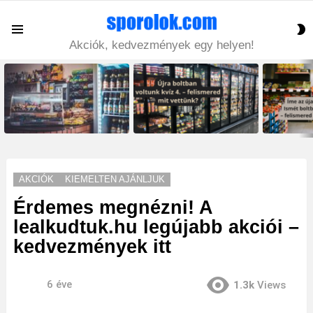
S
Menu
S
Akciók, kedvezmények egy helyen!
LATEST
STORIES
AKCIÓK
KIEMELTEN AJÁNLJUK
Érdemes megnézni! A
lealkudtuk.hu legújabb akciói –
kedvezmények itt
6 éve
1.3k
Views