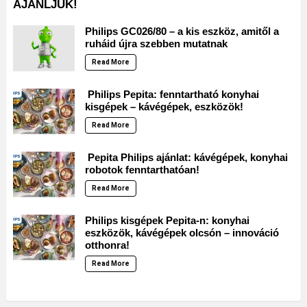
AJÁNLJUK!
Philips GC026/80 – a kis eszköz, amitől a
ruháid újra szebben mutatnak
Read More
Philips Pepita: fenntartható konyhai
kisgépek – kávégépek, eszközök!
Read More
Pepita Philips ajánlat: kávégépek, konyhai
robotok fenntarthatóan!
Read More
Philips kisgépek Pepita-n: konyhai
eszközök, kávégépek olcsón – innováció
otthonra!
Read More