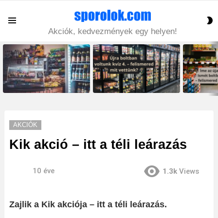
S
Menu
S
Akciók, kedvezmények egy helyen!
LATEST
STORIES
AKCIÓK
Kik akció – itt a téli leárazás
10 éve
1.3k
Views
Zajlik a Kik akciója – itt a téli leárazás.