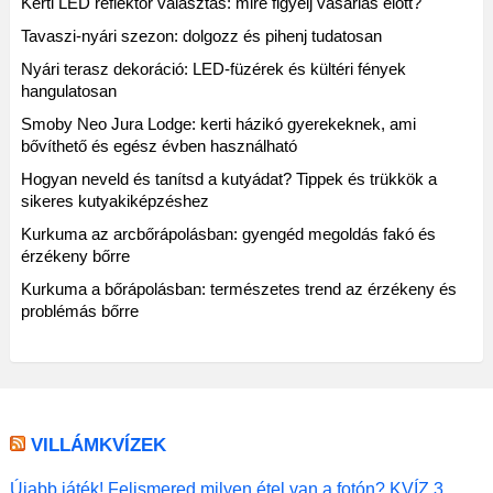
Kerti LED reflektor választás: mire figyelj vásárlás előtt?
Tavaszi-nyári szezon: dolgozz és pihenj tudatosan
Nyári terasz dekoráció: LED-füzérek és kültéri fények
hangulatosan
Smoby Neo Jura Lodge: kerti házikó gyerekeknek, ami
bővíthető és egész évben használható
Hogyan neveld és tanítsd a kutyádat? Tippek és trükkök a
sikeres kutyakiképzéshez
Kurkuma az arcbőrápolásban: gyengéd megoldás fakó és
érzékeny bőrre
Kurkuma a bőrápolásban: természetes trend az érzékeny és
problémás bőrre
VILLÁMKVÍZEK
Újabb játék! Felismered milyen étel van a fotón? KVÍZ 3.