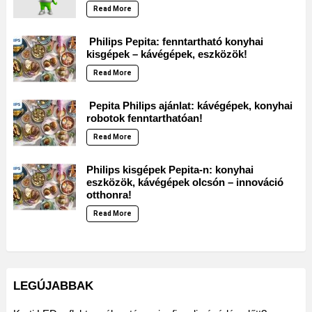
Read More
Philips Pepita: fenntartható konyhai
kisgépek – kávégépek, eszközök!
Read More
Pepita Philips ajánlat: kávégépek, konyhai
robotok fenntarthatóan!
Read More
Philips kisgépek Pepita-n: konyhai
eszközök, kávégépek olcsón – innováció
otthonra!
Read More
LEGÚJABBAK