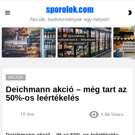
S
Menu
S
Akciók, kedvezmények egy helyen!
LATEST
STORIES
AKCIÓK
Deichmann akció – még tart az
50%-os leértékelés
10 éve
1.5k
Views