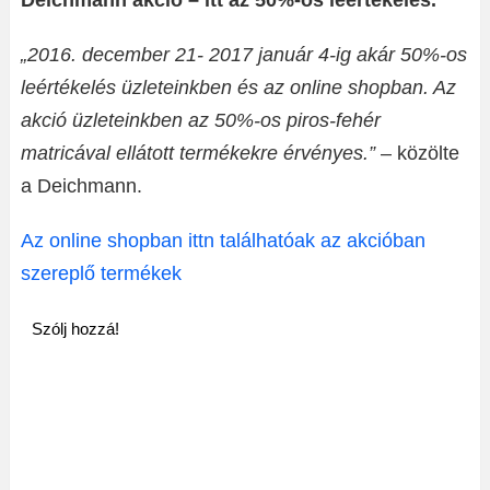
Deichmann akció – itt az 50%-os leértékelés.
„2016. december 21- 2017 január 4-ig akár 50%-os
leértékelés üzleteinkben és az online shopban. Az
akció üzleteinkben az 50%-os piros-fehér
matricával ellátott termékekre érvényes.”
– közölte
a Deichmann.
Az online shopban ittn találhatóak az akcióban
szereplő termékek
Szólj hozzá!