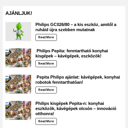
AJÁNLJUK!
Philips GC026/80 – a kis eszköz, amitől a
ruháid újra szebben mutatnak
Read More
Philips Pepita: fenntartható konyhai
kisgépek – kávégépek, eszközök!
Read More
Pepita Philips ajánlat: kávégépek, konyhai
robotok fenntarthatóan!
Read More
Philips kisgépek Pepita-n: konyhai
eszközök, kávégépek olcsón – innováció
otthonra!
Read More