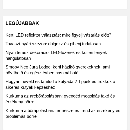
LEGÚJABBAK
Kerti LED reflektor választás: mire figyelj vásárlás előtt?
Tavaszi-nyári szezon: dolgozz és pihenj tudatosan
Nyári terasz dekoráció: LED-füzérek és kültéri fények
hangulatosan
Smoby Neo Jura Lodge: kerti házikó gyerekeknek, ami
bővíthető és egész évben használható
Hogyan neveld és tanítsd a kutyádat? Tippek és trükkök a
sikeres kutyakiképzéshez
Kurkuma az arcbőrápolásban: gyengéd megoldás fakó és
érzékeny bőrre
Kurkuma a bőrápolásban: természetes trend az érzékeny és
problémás bőrre