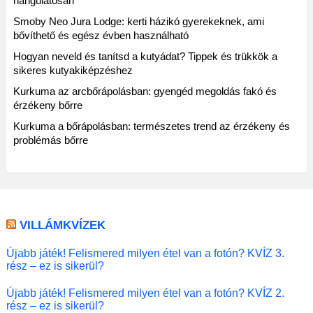
hangulatosan
Smoby Neo Jura Lodge: kerti házikó gyerekeknek, ami
bővíthető és egész évben használható
Hogyan neveld és tanítsd a kutyádat? Tippek és trükkök a
sikeres kutyakiképzéshez
Kurkuma az arcbőrápolásban: gyengéd megoldás fakó és
érzékeny bőrre
Kurkuma a bőrápolásban: természetes trend az érzékeny és
problémás bőrre
VILLÁMKVÍZEK
Újabb játék! Felismered milyen étel van a fotón? KVÍZ 3.
rész – ez is sikerül?
Újabb játék! Felismered milyen étel van a fotón? KVÍZ 2.
rész – ez is sikerül?