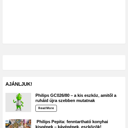
AJÁNLJUK!
Philips GC026/80 – a kis eszköz, amitől a
ruháid újra szebben mutatnak
Read More
Philips Pepita: fenntartható konyhai
kisgépek – kávégépek, eszközök!