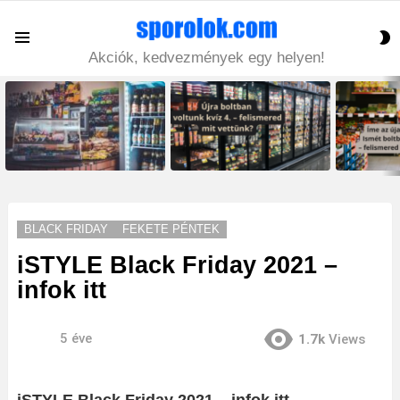
S
Menu
S
Akciók, kedvezmények egy helyen!
LATEST
STORIES
BLACK FRIDAY
FEKETE PÉNTEK
iSTYLE Black Friday 2021 –
infok itt
5 éve
1.7k
Views