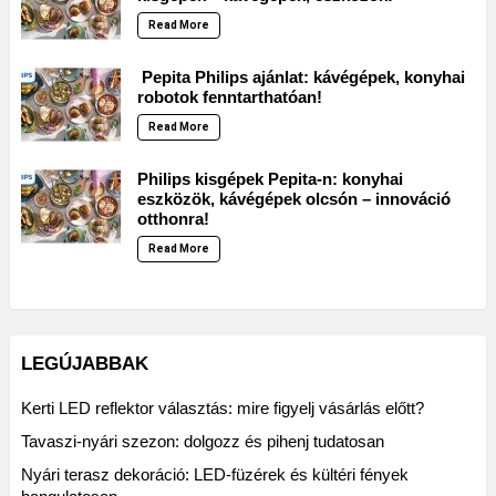
Read More
Pepita Philips ajánlat: kávégépek, konyhai
robotok fenntarthatóan!
Read More
Philips kisgépek Pepita-n: konyhai
eszközök, kávégépek olcsón – innováció
otthonra!
Read More
LEGÚJABBAK
Kerti LED reflektor választás: mire figyelj vásárlás előtt?
Tavaszi-nyári szezon: dolgozz és pihenj tudatosan
Nyári terasz dekoráció: LED-füzérek és kültéri fények