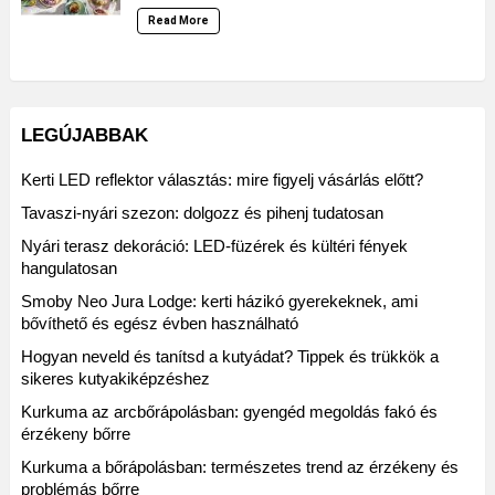
Read More
LEGÚJABBAK
Kerti LED reflektor választás: mire figyelj vásárlás előtt?
Tavaszi-nyári szezon: dolgozz és pihenj tudatosan
Nyári terasz dekoráció: LED-füzérek és kültéri fények
hangulatosan
Smoby Neo Jura Lodge: kerti házikó gyerekeknek, ami
bővíthető és egész évben használható
Hogyan neveld és tanítsd a kutyádat? Tippek és trükkök a
sikeres kutyakiképzéshez
Kurkuma az arcbőrápolásban: gyengéd megoldás fakó és
érzékeny bőrre
Kurkuma a bőrápolásban: természetes trend az érzékeny és
problémás bőrre