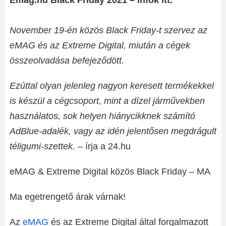
Emag.hu Black Friday 2021 – infok itt.
November 19-én közös Black Friday-t szervez az
eMAG és az Extreme Digital, miután a cégek
összeolvadása befejeződött.
Ezúttal olyan jelenleg nagyon keresett termékekkel
is készül a cégcsoport, mint a dízel járművekben
használatos, sok helyen hiánycikknek számító
AdBlue-adalék, vagy az idén jelentősen megdrágult
téligumi-szettek.
– írja a 24.hu
eMAG & Extreme Digital közös Black Friday – MA
Ma egetrengető árak várnak!
Az
eMAG
és az Extreme Digital által forgalmazott