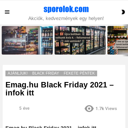
S
Menu
S
Akciók, kedvezmények egy helyen!
LATEST
STORIES
AJÁNLJUK!
BLACK FRIDAY
FEKETE PÉNTEK
Emag.hu Black Friday 2021 –
infok itt
5 éve
1.7k
Views