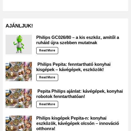
AJÁNLJUK!
Philips GC026/80 – a kis eszköz, amitől a
ruháid újra szebben mutatnak
Read More
Philips Pepita: fenntartható konyhai
kisgépek – kávégépek, eszközök!
Read More
Pepita Philips ajánlat: kávégépek, konyhai
robotok fenntarthatóan!
Read More
Philips kisgépek Pepita-n: konyhai
eszközök, kávégépek olcsón – innováció
otthonra!