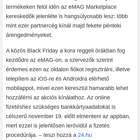
termékeken felül idén az eMAG Marketplace
kereskedők jelenléte is hangsúlyosabb lesz: több
mint ezer partnercég kínál majd fekete pénteki
árengedményeket.
A közös Black Friday a kora reggeli órákban fog
kezdődni az eMAG-on, a szervezők szerint
érdemes ezen az oldalon fiókot regisztrálni, illetve
telepíteni az iOS-re és Androidra elérhető
mobilappot, mivel ezen keresztül hamarabb lehet
hozzáférni az akciós kínálathoz. Az online
fizetéshez szükséges bankkártyaadatokat is
célszerű november 19. előtt elmenteni az appban,
mert ezzel is jelentősen lerövidül a fizetés
procedúrája. – teszi hozzá a
24.hu