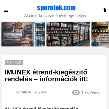
S
Menu
S
Akciók, kedvezmények egy helyen!
LATEST
STORIES
A TIPPEK
IMUNEX étrend-kiegészitő
rendelés – információk itt!
körülbelül egy éve
1.9k
Views