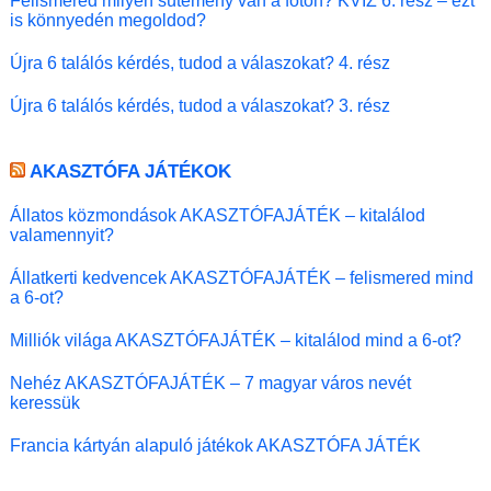
Felismered milyen sütemény van a fotón? KVÍZ 6. rész – ezt
is könnyedén megoldod?
Újra 6 találós kérdés, tudod a válaszokat? 4. rész
Újra 6 találós kérdés, tudod a válaszokat? 3. rész
AKASZTÓFA JÁTÉKOK
Állatos közmondások AKASZTÓFAJÁTÉK – kitalálod
valamennyit?
Állatkerti kedvencek AKASZTÓFAJÁTÉK – felismered mind
a 6-ot?
Milliók világa AKASZTÓFAJÁTÉK – kitalálod mind a 6-ot?
Nehéz AKASZTÓFAJÁTÉK – 7 magyar város nevét
keressük
Francia kártyán alapuló játékok AKASZTÓFA JÁTÉK