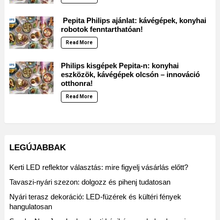
Pepita Philips ajánlat: kávégépek, konyhai
robotok fenntarthatóan!
Read More
Philips kisgépek Pepita-n: konyhai
eszközök, kávégépek olcsón – innováció
otthonra!
Read More
LEGÚJABBAK
Kerti LED reflektor választás: mire figyelj vásárlás előtt?
Tavaszi-nyári szezon: dolgozz és pihenj tudatosan
Nyári terasz dekoráció: LED-füzérek és kültéri fények
hangulatosan