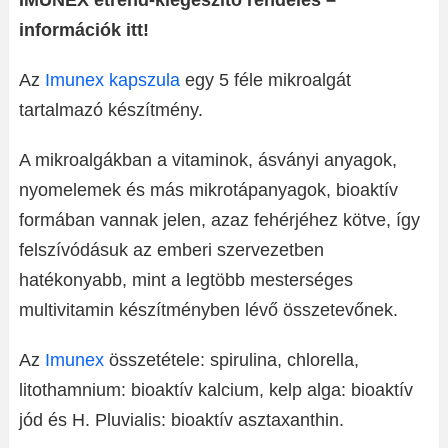
IMUNEX étrend-kiegészitő rendelés –
információk itt!
Az
Imunex kapszula
egy 5 féle mikroalgát
tartalmazó készítmény.
A mikroalgákban a vitaminok, ásványi anyagok,
nyomelemek és más mikrotápanyagok, bioaktív
formában vannak jelen, azaz fehérjéhez kötve, így
felszívódásuk az emberi szervezetben
hatékonyabb, mint a legtöbb mesterséges
multivitamin készítményben lévő összetevőnek.
Az
Imunex
összetétele: spirulina, chlorella,
litothamnium: bioaktív kalcium, kelp alga: bioaktív
jód és H. Pluvialis: bioaktív asztaxanthin.