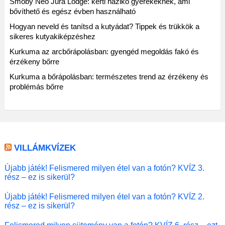
Smoby Neo Jura Lodge: kerti házikó gyerekeknek, ami
bővíthető és egész évben használható
Hogyan neveld és tanítsd a kutyádat? Tippek és trükkök a
sikeres kutyakiképzéshez
Kurkuma az arcbőrápolásban: gyengéd megoldás fakó és
érzékeny bőrre
Kurkuma a bőrápolásban: természetes trend az érzékeny és
problémás bőrre
VILLÁMKVÍZEK
Újabb játék! Felismered milyen étel van a fotón? KVÍZ 3.
rész – ez is sikerül?
Újabb játék! Felismered milyen étel van a fotón? KVÍZ 2.
rész – ez is sikerül?