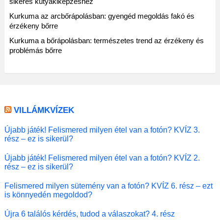
sikeres kutyakiképzéshez
Kurkuma az arcbőrápolásban: gyengéd megoldás fakó és
érzékeny bőrre
Kurkuma a bőrápolásban: természetes trend az érzékeny és
problémás bőrre
VILLÁMKVÍZEK
Újabb játék! Felismered milyen étel van a fotón? KVÍZ 3.
rész – ez is sikerül?
Újabb játék! Felismered milyen étel van a fotón? KVÍZ 2.
rész – ez is sikerül?
Felismered milyen sütemény van a fotón? KVÍZ 6. rész – ezt
is könnyedén megoldod?
Újra 6 találós kérdés, tudod a válaszokat? 4. rész