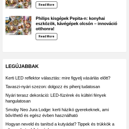
Read More
Philips kisgépek Pepita-n: konyhai
eszközök, kávégépek olcsón – innováció
otthonra!
Read More
LEGÚJABBAK
Kerti LED reflektor választás: mire figyelj vásárlás előtt?
Tavaszi-nyári szezon: dolgozz és pihenj tudatosan
Nyári terasz dekoráció: LED-füzérek és kültéri fények
hangulatosan
Smoby Neo Jura Lodge: kerti házikó gyerekeknek, ami
bővíthető és egész évben használható
Hogyan neveld és tanítsd a kutyádat? Tippek és trükkök a