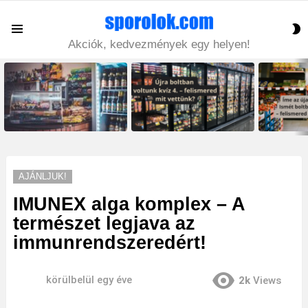
S
Menu
S
Akciók, kedvezmények egy helyen!
LATEST
STORIES
AJÁNLJUK!
IMUNEX alga komplex – A
természet legjava az
immunrendszeredért!
körülbelül egy éve
2k
Views