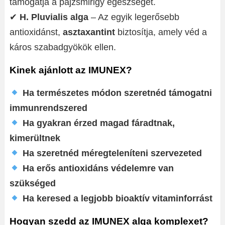
támogatja a pajzsmirigy egészségét.
✔
H. Pluvialis alga
– Az egyik legerősebb
antioxidánst,
asztaxantint
biztosítja, amely véd a
káros szabadgyökök ellen.
Kinek ajánlott az IMUNEX?
Ha természetes módon szeretnéd támogatni
immunrendszered
Ha gyakran érzed magad fáradtnak,
kimerültnek
Ha szeretnéd méregteleníteni szervezeted
Ha erős antioxidáns védelemre van
szükséged
Ha keresed a legjobb bioaktív vitaminforrást
Hogyan szedd az IMUNEX alga komplexet?