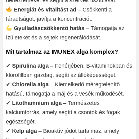
nehézfémeket és segíti a szervek tisztulását.
Energiát és vitalitást ad
– Csökkenti a
fáradtságot, javítja a koncentrációt.
Gyulladáscsökkentő hatás
– Támogatja az
ízületeket és a sejtek regenerálódását.
Mit tartalmaz az IMUNEX alga komplex?
✔
Spirulina alga
– Fehérjében, B-vitaminokban és
klorofillban gazdag, segíti az állóképességet.
✔
Chlorella alga
– Kiemelkedő méregtelenítő
hatású, támogatja a máj és a vesék működését.
✔
Litothamnium alga
– Természetes
kalciumforrás, amely segíti a csontok és fogak
egészségét.
✔
Kelp alga
– Bioaktív jódot tartalmaz, amely