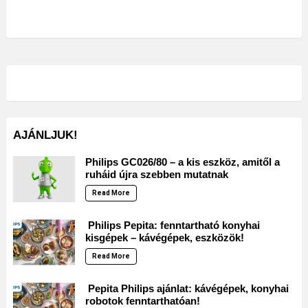
AJÁNLJUK!
Philips GC026/80 – a kis eszköz, amitől a
ruháid újra szebben mutatnak
Read More
Philips Pepita: fenntartható konyhai
kisgépek – kávégépek, eszközök!
Read More
Pepita Philips ajánlat: kávégépek, konyhai
robotok fenntarthatóan!