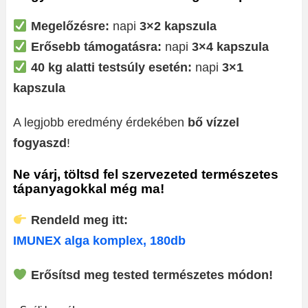
Megelőzésre:
napi
3×2 kapszula
Erősebb támogatásra:
napi
3×4 kapszula
40 kg alatti testsúly esetén:
napi
3×1
kapszula
A legjobb eredmény érdekében
bő vízzel
fogyaszd
!
Ne várj, töltsd fel szervezeted természetes
tápanyagokkal még ma!
Rendeld meg itt:
IMUNEX alga komplex, 180db
Erősítsd meg tested természetes módon!