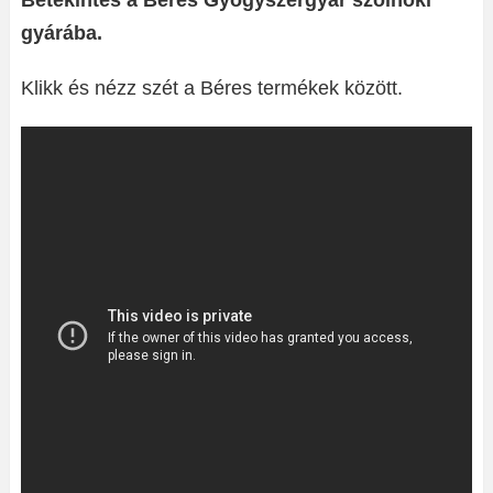
Betekintés a Béres Gyógyszergyár szolnoki
gyárába.
Klikk és nézz szét a Béres termékek között.