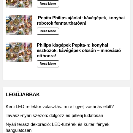
Read More
Pepita Philips ajánlat: kávégépek, konyhai
robotok fenntarthatóan!
Read More
Philips kisgépek Pepita-n: konyhai
eszközök, kávégépek olcsón – innováció
otthonra!
Read More
LEGÚJABBAK
Kerti LED reflektor választás: mire figyelj vásárlás előtt?
Tavaszi-nyári szezon: dolgozz és pihenj tudatosan
Nyári terasz dekoráció: LED-füzérek és kültéri fények
hangulatosan