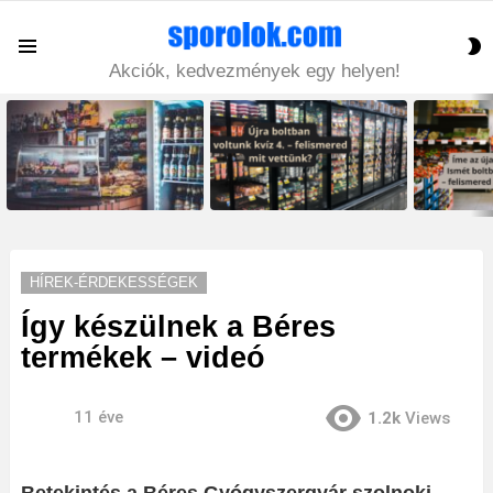
S
Menu
S
Akciók, kedvezmények egy helyen!
LATEST
STORIES
HÍREK-ÉRDEKESSÉGEK
Így készülnek a Béres
termékek – videó
11 éve
1.2k
Views