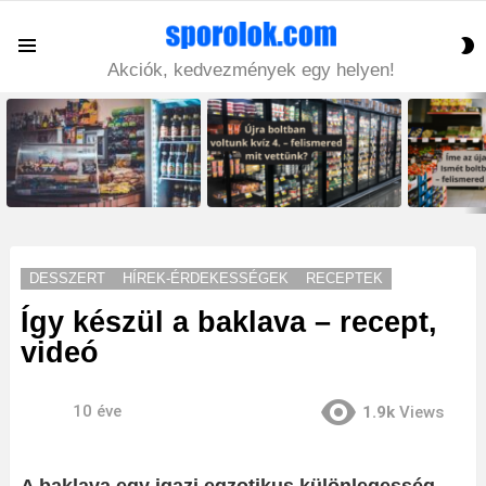
S
Menu
S
Akciók, kedvezmények egy helyen!
LATEST
STORIES
DESSZERT
HÍREK-ÉRDEKESSÉGEK
RECEPTEK
Így készül a baklava – recept,
videó
10 éve
1.9k
Views