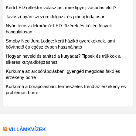
Kerti LED reflektor választás: mire figyelj vásárlás előtt?
Tavaszi-nyári szezon: dolgozz és pihenj tudatosan
Nyári terasz dekoráció: LED-füzérek és kültéri fények
hangulatosan
Smoby Neo Jura Lodge: kerti házikó gyerekeknek, ami
bővíthető és egész évben használható
Hogyan neveld és tanítsd a kutyádat? Tippek és trükkök a
sikeres kutyakiképzéshez
Kurkuma az arcbőrápolásban: gyengéd megoldás fakó és
érzékeny bőrre
Kurkuma a bőrápolásban: természetes trend az érzékeny és
problémás bőrre
VILLÁMKVÍZEK