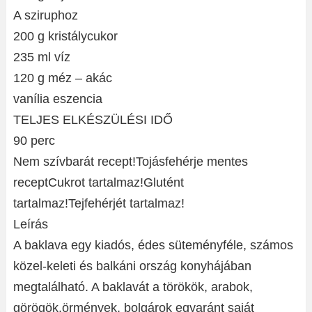
A sziruphoz
200 g kristálycukor
235 ml víz
120 g méz – akác
vanília eszencia
TELJES ELKÉSZÜLÉSI IDŐ
90 perc
Nem szívbarát recept!Tojásfehérje mentes
receptCukrot tartalmaz!Glutént
tartalmaz!Tejfehérjét tartalmaz!
Leírás
A baklava egy kiadós, édes süteményféle, számos
közel-keleti és balkáni ország konyhájában
megtalálható. A baklavát a törökök, arabok,
görögök,örmények, bolgárok egyaránt saját