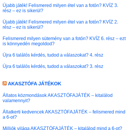
Újabb játék! Felismered milyen étel van a fotón? KVÍZ 3.
rész – ez is sikerül?
Újabb játék! Felismered milyen étel van a fotón? KVÍZ 2.
rész – ez is sikerül?
Felismered milyen sütemény van a fotón? KVÍZ 6. rész – ezt
is könnyedén megoldod?
Újra 6 találós kérdés, tudod a válaszokat? 4. rész
Újra 6 találós kérdés, tudod a válaszokat? 3. rész
AKASZTÓFA JÁTÉKOK
Állatos közmondások AKASZTÓFAJÁTÉK – kitalálod
valamennyit?
Állatkerti kedvencek AKASZTÓFAJÁTÉK – felismered mind
a 6-ot?
Milliók világa AKASZTÓFAJÁTÉK – kitalálod mind a 6-ot?