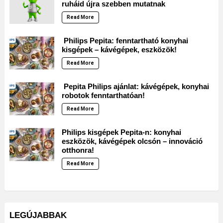
ruháid újra szebben mutatnak
Read More
Philips Pepita: fenntartható konyhai
kisgépek – kávégépek, eszközök!
Read More
Pepita Philips ajánlat: kávégépek, konyhai
robotok fenntarthatóan!
Read More
Philips kisgépek Pepita-n: konyhai
eszközök, kávégépek olcsón – innováció
otthonra!
Read More
LEGÚJABBAK