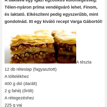
A baklava egy igazi egzotikus különlegesség.
Télen-nyáron príma vendégváró lehet. Finom,
és laktató. Elkészíteni pedig egyszerűbb, mint
gondolnád. Itt egy kiváló recept Varga Gábortól!
A tészta
12 db réteslap (fagyasztott)
A töltelékhez
400 g dió (darált)
2 g fahéj (őrölt)
A rétegezéshez
225 g vaj