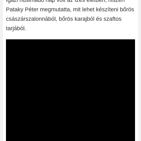
Igazi húsimádó nap volt az Ízes életben, hiszen
Pataky Péter megmutatta, mit lehet készíteni bőrös
császárszalonnából, bőrös karajból és szaftos
tarjából.