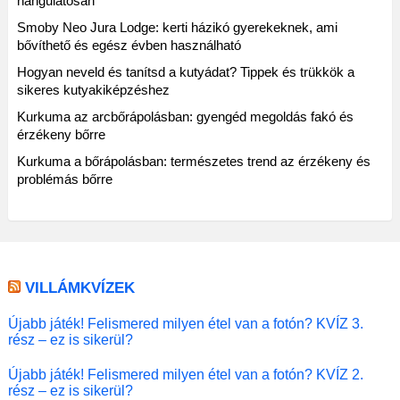
hangulatosan
Smoby Neo Jura Lodge: kerti házikó gyerekeknek, ami
bővíthető és egész évben használható
Hogyan neveld és tanítsd a kutyádat? Tippek és trükkök a
sikeres kutyakiképzéshez
Kurkuma az arcbőrápolásban: gyengéd megoldás fakó és
érzékeny bőrre
Kurkuma a bőrápolásban: természetes trend az érzékeny és
problémás bőrre
VILLÁMKVÍZEK
Újabb játék! Felismered milyen étel van a fotón? KVÍZ 3.
rész – ez is sikerül?
Újabb játék! Felismered milyen étel van a fotón? KVÍZ 2.
rész – ez is sikerül?