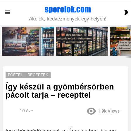
S
Menu
S
Akciók, kedvezmények egy helyen!
LATEST
STORIES
FŐÉTEL
RECEPTEK
Így készül a gyömbérsörben
pácolt tarja – recepttel
10 éve
1.9k
Views