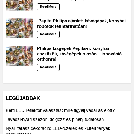
Read More
Pepita Philips ajánlat: kávégépek, konyhai
robotok fenntarthatóan!
Read More
Philips kisgépek Pepita-n: konyhai
eszközök, kávégépek olcsón – innováció
otthonra!
Read More
LEGÚJABBAK
Kerti LED reflektor választás: mire figyelj vásárlás előtt?
Tavaszi-nyári szezon: dolgozz és pihenj tudatosan
Nyári terasz dekoráció: LED-füzérek és kültéri fények