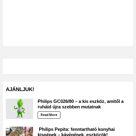
AJÁNLJUK!
Philips GC026/80 – a kis eszköz, amitől a
ruháid újra szebben mutatnak
Read More
Philips Pepita: fenntartható konyhai
kisgépek – kávégépek, eszközök!