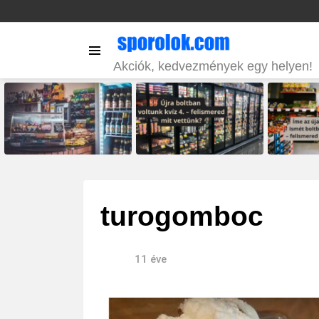
Menu
Akciók, kedvezmények egy helyen!
LATEST
STORIES
turogomboc
11 éve