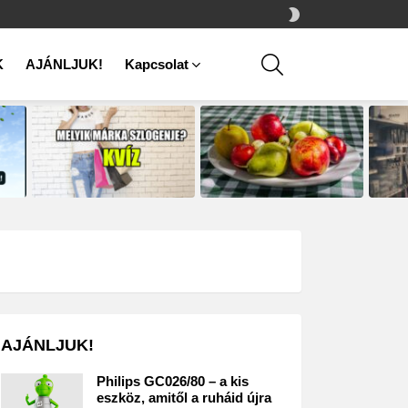
SWITCH
SKIN
SEARCH
K
AJÁNLJUK!
Kapcsolat
AJÁNLJUK!
Philips GC026/80 – a kis
eszköz, amitől a ruháid újra