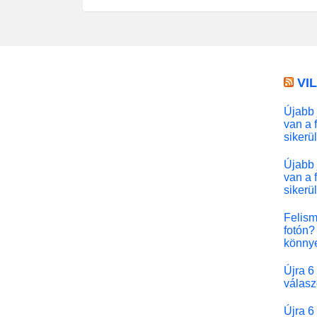
VI
Újabb 
van a 
sikerü
Újabb 
van a 
sikerü
Felism
fotón? 
könny
Újra 6
válasz
Újra 6