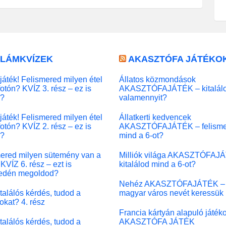
LLÁMKVÍZEK
AKASZTÓFA JÁTÉKO
játék! Felismered milyen étel
Állatos közmondások
fotón? KVÍZ 3. rész – ez is
AKASZTÓFAJÁTÉK – kitalál
l?
valamennyit?
játék! Felismered milyen étel
Állatkerti kedvencek
fotón? KVÍZ 2. rész – ez is
AKASZTÓFAJÁTÉK – felisme
l?
mind a 6-ot?
ered milyen sütemény van a
Milliók világa AKASZTÓFAJ
KVÍZ 6. rész – ezt is
kitalálod mind a 6-ot?
edén megoldod?
Nehéz AKASZTÓFAJÁTÉK –
 találós kérdés, tudod a
magyar város nevét keressük
okat? 4. rész
Francia kártyán alapuló játék
 találós kérdés, tudod a
AKASZTÓFA JÁTÉK