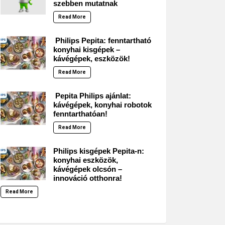
szebben mutatnak
Read More
Philips Pepita: fenntartható
konyhai kisgépek –
kávégépek, eszközök!
Read More
Pepita Philips ajánlat:
kávégépek, konyhai robotok
fenntarthatóan!
Read More
Philips kisgépek Pepita-n:
konyhai eszközök,
kávégépek olcsón –
innováció otthonra!
Read More