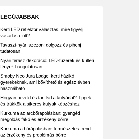
LEGÚJABBAK
Kerti LED reflektor választás: mire figyelj
vásárlás előtt?
Tavaszi-nyári szezon: dolgozz és pihenj
tudatosan
Nyári terasz dekoráció: LED-füzérek és kültéri
fények hangulatosan
Smoby Neo Jura Lodge: kerti házikó
gyerekeknek, ami bővíthető és egész évben
használható
Hogyan neveld és tanítsd a kutyádat? Tippek
és trükkök a sikeres kutyakiképzéshez
Kurkuma az arcbőrápolásban: gyengéd
megoldás fakó és érzékeny bőrre
Kurkuma a bőrápolásban: természetes trend
az érzékeny és problémás bőrre