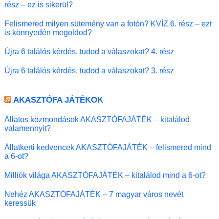
rész – ez is sikerül?
Felismered milyen sütemény van a fotón? KVÍZ 6. rész – ezt
is könnyedén megoldod?
Újra 6 találós kérdés, tudod a válaszokat? 4. rész
Újra 6 találós kérdés, tudod a válaszokat? 3. rész
AKASZTÓFA JÁTÉKOK
Állatos közmondások AKASZTÓFAJÁTÉK – kitalálod
valamennyit?
Állatkerti kedvencek AKASZTÓFAJÁTÉK – felismered mind
a 6-ot?
Milliók világa AKASZTÓFAJÁTÉK – kitalálod mind a 6-ot?
Nehéz AKASZTÓFAJÁTÉK – 7 magyar város nevét
keressük