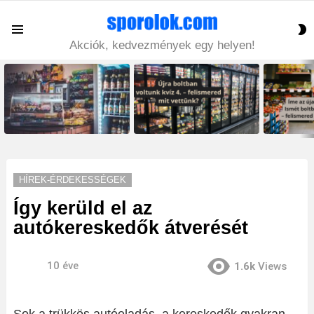
S
Menu
S
Akciók, kedvezmények egy helyen!
LATEST
STORIES
HÍREK-ÉRDEKESSÉGEK
Így kerüld el az
autókereskedők átverését
10 éve
1.6k
Views