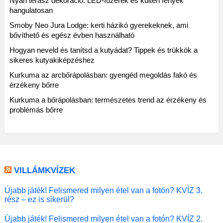
Nyári terasz dekoráció: LED-füzérek és kültéri fények
hangulatosan
Smoby Neo Jura Lodge: kerti házikó gyerekeknek, ami
bővíthető és egész évben használható
Hogyan neveld és tanítsd a kutyádat? Tippek és trükkök a
sikeres kutyakiképzéshez
Kurkuma az arcbőrápolásban: gyengéd megoldás fakó és
érzékeny bőrre
Kurkuma a bőrápolásban: természetes trend az érzékeny és
problémás bőrre
VILLÁMKVÍZEK
Újabb játék! Felismered milyen étel van a fotón? KVÍZ 3.
rész – ez is sikerül?
Újabb játék! Felismered milyen étel van a fotón? KVÍZ 2.