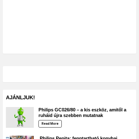
AJÁNLJUK!
Philips GC026/80 – a kis eszköz, amitől a
ruháid újra szebben mutatnak
Read More
Philips Pepita: fenntartható konyhai