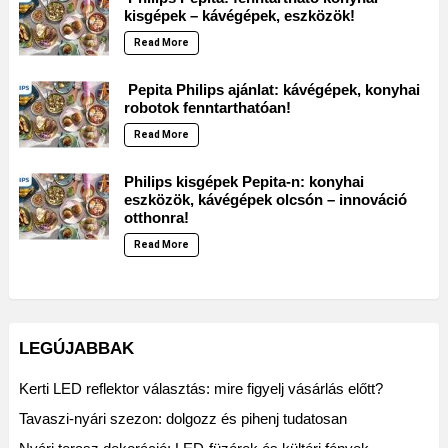
kisgépek – kávégépek, eszközök!
Read More
Pepita Philips ajánlat: kávégépek, konyhai
robotok fenntarthatóan!
Read More
Philips kisgépek Pepita-n: konyhai
eszközök, kávégépek olcsón – innováció
otthonra!
Read More
LEGÚJABBAK
Kerti LED reflektor választás: mire figyelj vásárlás előtt?
Tavaszi-nyári szezon: dolgozz és pihenj tudatosan