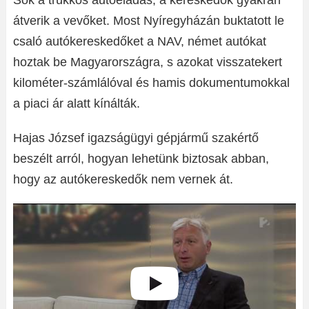
Sok a trükkös autóeladás, a kereskedők gyakran
átverik a vevőket. Most Nyíregyházán buktatott le
csaló autókereskedőket a NAV, német autókat
hoztak be Magyarországra, s azokat visszatekert
kilométer-számlálóval és hamis dokumentumokkal
a piaci ár alatt kínálták.
Hajas József igazságügyi gépjármű szakértő
beszélt arról, hogyan lehetünk biztosak abban,
hogy az autókereskedők nem vernek át.