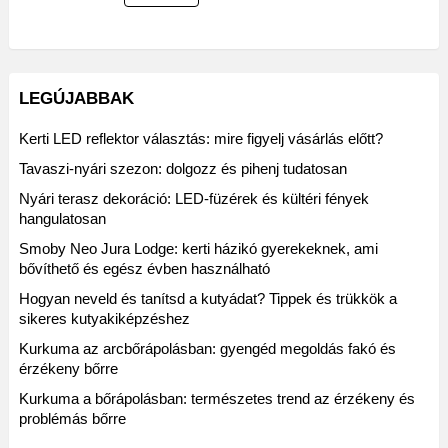
LEGÚJABBAK
Kerti LED reflektor választás: mire figyelj vásárlás előtt?
Tavaszi-nyári szezon: dolgozz és pihenj tudatosan
Nyári terasz dekoráció: LED-füzérek és kültéri fények
hangulatosan
Smoby Neo Jura Lodge: kerti házikó gyerekeknek, ami
bővíthető és egész évben használható
Hogyan neveld és tanítsd a kutyádat? Tippek és trükkök a
sikeres kutyakiképzéshez
Kurkuma az arcbőrápolásban: gyengéd megoldás fakó és
érzékeny bőrre
Kurkuma a bőrápolásban: természetes trend az érzékeny és
problémás bőrre