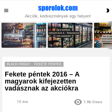
S
Menu
S
Akciók, kedvezmények egy helyen!
LATEST
STORIES
BLACK FRIDAY
FEKETE PÉNTEK
Fekete péntek 2016 – A
magyarok kifejezetten
vadásznak az akciókra
10 éve
1.9k
Views