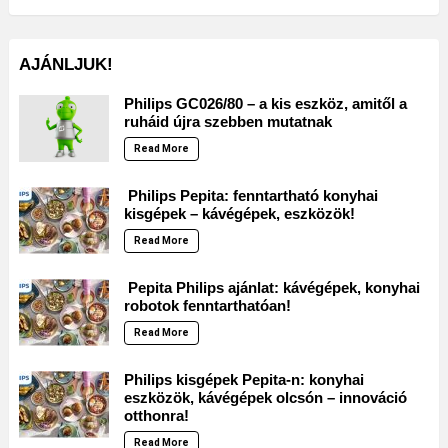
AJÁNLJUK!
Philips GC026/80 – a kis eszköz, amitől a
ruháid újra szebben mutatnak
Read More
Philips Pepita: fenntartható konyhai
kisgépek – kávégépek, eszközök!
Read More
Pepita Philips ajánlat: kávégépek, konyhai
robotok fenntarthatóan!
Read More
Philips kisgépek Pepita-n: konyhai
eszközök, kávégépek olcsón – innováció
otthonra!
Read More