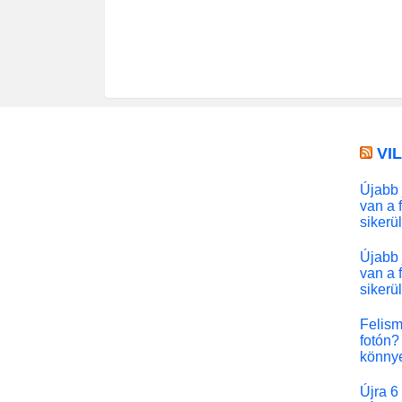
VI
Újabb 
van a 
sikerü
Újabb 
van a 
sikerü
Felism
fotón? 
könny
Újra 6