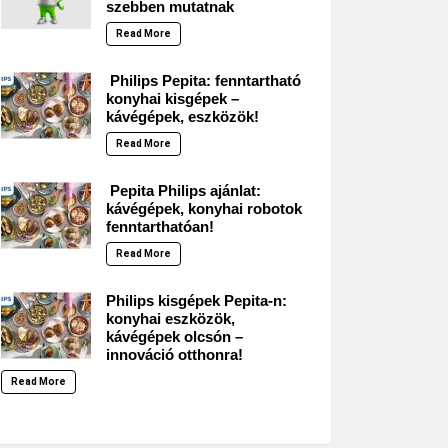
szebben mutatnak
Read More
Philips Pepita: fenntartható
konyhai kisgépek –
kávégépek, eszközök!
Read More
Pepita Philips ajánlat:
kávégépek, konyhai robotok
fenntarthatóan!
Read More
Philips kisgépek Pepita-n:
konyhai eszközök,
kávégépek olcsón –
innováció otthonra!
Read More