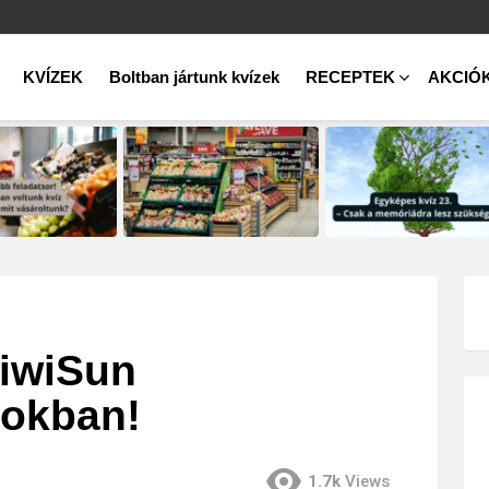
KVÍZEK
Boltban jártunk kvízek
RECEPTEK
AKCIÓ
KiwiSun
nokban!
1.7k
Views