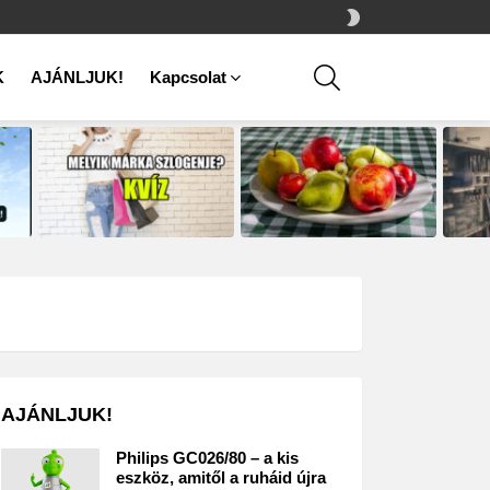
SWITCH
SKIN
SEARCH
K
AJÁNLJUK!
Kapcsolat
AJÁNLJUK!
Philips GC026/80 – a kis
eszköz, amitől a ruháid újra