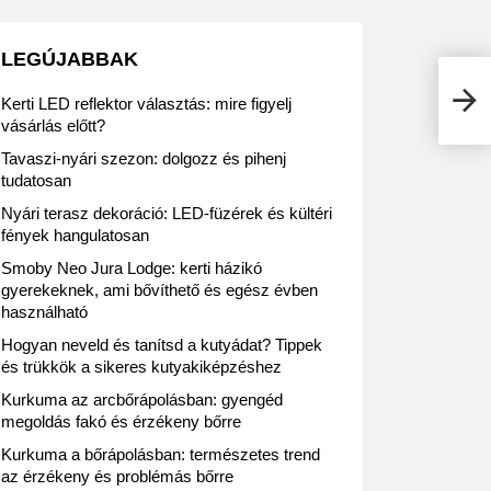
LEGÚJABBAK
Auch
Kerti LED reflektor választás: mire figyelj
vásárlás előtt?
Tavaszi-nyári szezon: dolgozz és pihenj
tudatosan
Nyári terasz dekoráció: LED-füzérek és kültéri
fények hangulatosan
Smoby Neo Jura Lodge: kerti házikó
gyerekeknek, ami bővíthető és egész évben
használható
Hogyan neveld és tanítsd a kutyádat? Tippek
és trükkök a sikeres kutyakiképzéshez
Kurkuma az arcbőrápolásban: gyengéd
megoldás fakó és érzékeny bőrre
Kurkuma a bőrápolásban: természetes trend
az érzékeny és problémás bőrre