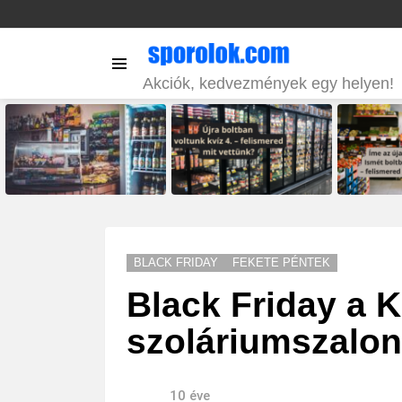
Menu
Akciók, kedvezmények egy helyen!
LATEST
STORIES
BLACK FRIDAY
FEKETE PÉNTEK
Black Friday a 
szoláriumszalo
10 éve