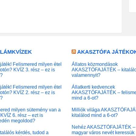
LLÁMKVÍZEK
AKASZTÓFA JÁTÉKO
játék! Felismered milyen étel
Állatos közmondások
fotón? KVÍZ 3. rész – ez is
AKASZTÓFAJÁTÉK – kitalál
l?
valamennyit?
játék! Felismered milyen étel
Állatkerti kedvencek
fotón? KVÍZ 2. rész – ez is
AKASZTÓFAJÁTÉK – felisme
l?
mind a 6-ot?
ered milyen sütemény van a
Milliók világa AKASZTÓFAJ
KVÍZ 6. rész – ezt is
kitalálod mind a 6-ot?
edén megoldod?
Nehéz AKASZTÓFAJÁTÉK –
 találós kérdés, tudod a
magyar város nevét keressük