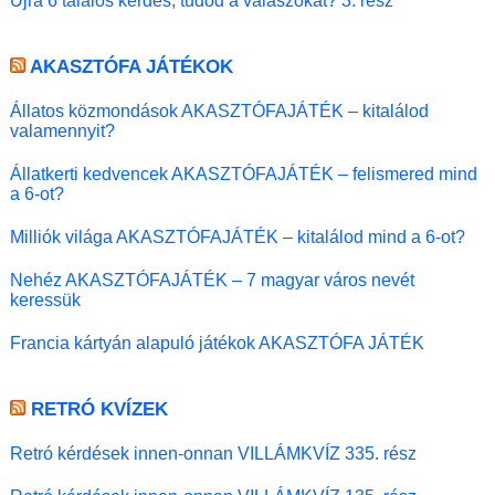
Újra 6 találós kérdés, tudod a válaszokat? 3. rész
AKASZTÓFA JÁTÉKOK
Állatos közmondások AKASZTÓFAJÁTÉK – kitalálod
valamennyit?
Állatkerti kedvencek AKASZTÓFAJÁTÉK – felismered mind
a 6-ot?
Milliók világa AKASZTÓFAJÁTÉK – kitalálod mind a 6-ot?
Nehéz AKASZTÓFAJÁTÉK – 7 magyar város nevét
keressük
Francia kártyán alapuló játékok AKASZTÓFA JÁTÉK
RETRÓ KVÍZEK
Retró kérdések innen-onnan VILLÁMKVÍZ 335. rész