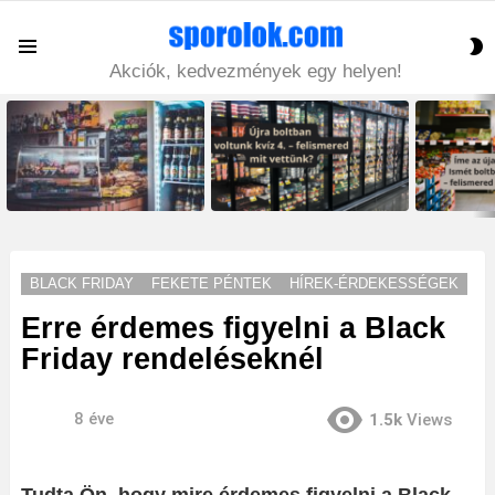
S
Menu
S
Akciók, kedvezmények egy helyen!
LATEST
STORIES
BLACK FRIDAY
FEKETE PÉNTEK
HÍREK-ÉRDEKESSÉGEK
Erre érdemes figyelni a Black
Friday rendeléseknél
8 éve
1.5k
Views