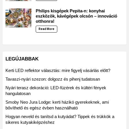
Philips kisgépek Pepita-n: konyhai
eszközök, kávégépek olcsón – innováció
otthonra!
Read More
LEGÚJABBAK
Kerti LED reflektor választás: mire figyelj vásárlás előtt?
Tavaszi-nyári szezon: dolgozz és pihenj tudatosan
Nyári terasz dekoráció: LED-füzérek és kültéri fények
hangulatosan
Smoby Neo Jura Lodge: kerti házikó gyerekeknek, ami
bővíthető és egész évben használható
Hogyan neveld és tanítsd a kutyádat? Tippek és trükkök a
sikeres kutyakiképzéshez