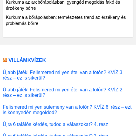
Kurkuma az arcbőrápolásban: gyengéd megoldás fakó és
érzékeny bőrre
Kurkuma a bőrápolásban: természetes trend az érzékeny és
problémás bőrre
VILLÁMKVÍZEK
Újabb játék! Felismered milyen étel van a fotón? KVÍZ 3.
rész – ez is sikerül?
Újabb játék! Felismered milyen étel van a fotón? KVÍZ 2.
rész – ez is sikerül?
Felismered milyen sütemény van a fotón? KVÍZ 6. rész – ezt
is könnyedén megoldod?
Újra 6 találós kérdés, tudod a válaszokat? 4. rész