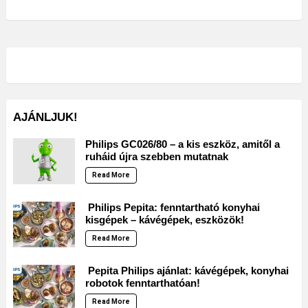
AJÁNLJUK!
Philips GC026/80 – a kis eszköz, amitől a
ruháid újra szebben mutatnak
Read More
Philips Pepita: fenntartható konyhai
kisgépek – kávégépek, eszközök!
Read More
Pepita Philips ajánlat: kávégépek, konyhai
robotok fenntarthatóan!
Read More