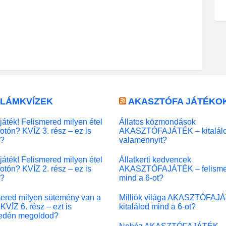
LLÁMKVÍZEK
AKASZTÓFA JÁTÉKO
játék! Felismered milyen étel
Állatos közmondások
fotón? KVÍZ 3. rész – ez is
AKASZTÓFAJÁTÉK – kitalál
l?
valamennyit?
játék! Felismered milyen étel
Állatkerti kedvencek
fotón? KVÍZ 2. rész – ez is
AKASZTÓFAJÁTÉK – felisme
l?
mind a 6-ot?
ered milyen sütemény van a
Milliók világa AKASZTÓFAJ
KVÍZ 6. rész – ezt is
kitalálod mind a 6-ot?
edén megoldod?
Nehéz AKASZTÓFAJÁTÉK –