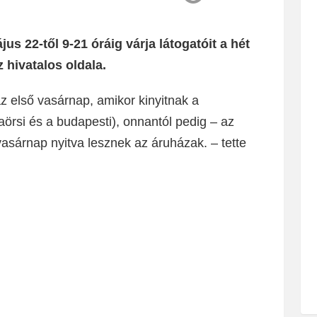
us 22-től 9-21 óráig várja látogatóit a hét
 hivatalos oldala.
az első vasárnap, amikor kinyitnak a
örsi és a budapesti), onnantól pedig – az
sárnap nyitva lesznek az áruházak. – tette