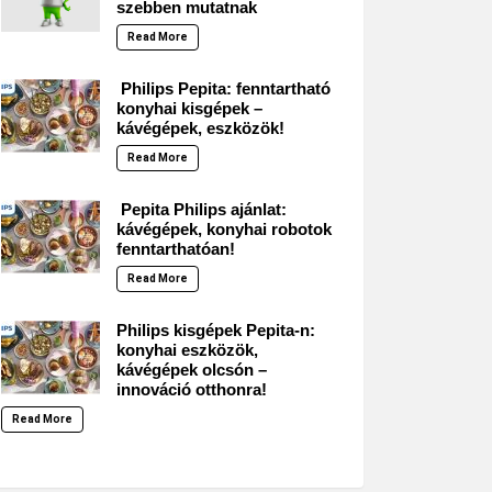
szebben mutatnak
Read More
Philips Pepita: fenntartható
konyhai kisgépek –
kávégépek, eszközök!
Read More
Pepita Philips ajánlat:
kávégépek, konyhai robotok
fenntarthatóan!
Read More
Philips kisgépek Pepita-n:
konyhai eszközök,
kávégépek olcsón –
innováció otthonra!
Read More