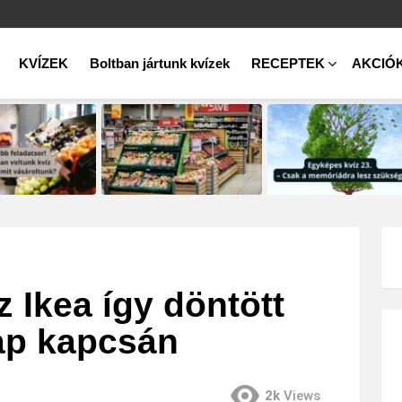
KVÍZEK
Boltban jártunk kvízek
RECEPTEK
AKCIÓ
z Ikea így döntött
ap kapcsán
2k
Views