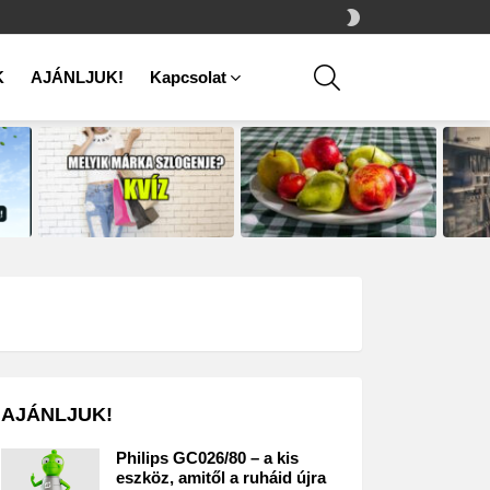
SWITCH
SKIN
SEARCH
K
AJÁNLJUK!
Kapcsolat
AJÁNLJUK!
Philips GC026/80 – a kis
eszköz, amitől a ruháid újra