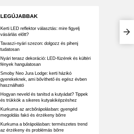
LEGÚJABBAK
A UP
Kerti LED reflektor választás: mire figyelj
napi
vásárlás előtt?
Tavaszi-nyári szezon: dolgozz és pihenj
tudatosan
Nyári terasz dekoráció: LED-füzérek és kültéri
fények hangulatosan
Smoby Neo Jura Lodge: kerti házikó
gyerekeknek, ami bővíthető és egész évben
használható
Hogyan neveld és tanítsd a kutyádat? Tippek
és trükkök a sikeres kutyakiképzéshez
Kurkuma az arcbőrápolásban: gyengéd
megoldás fakó és érzékeny bőrre
Kurkuma a bőrápolásban: természetes trend
az érzékeny és problémás bőrre