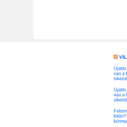
VI
Újabb 
van a 
sikerü
Újabb 
van a 
sikerü
Felism
fotón? 
könny