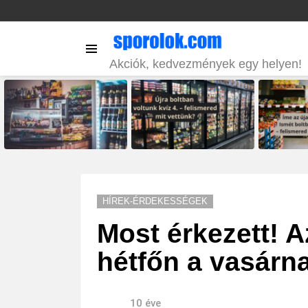
Menu
Akciók, kedvezmények egy helyen!
LATEST
STORIES
HÍREK-ÉRDEKESSÉGEK
Most érkezett! A
hétfőn a vasárn
10 éve