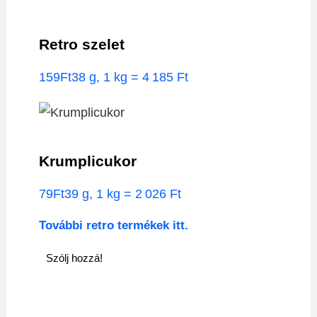
Retro szelet
159Ft38 g, 1 kg = 4 185 Ft
Krumplicukor
79Ft39 g, 1 kg = 2 026 Ft
További retro termékek itt.
Szólj hozzá!