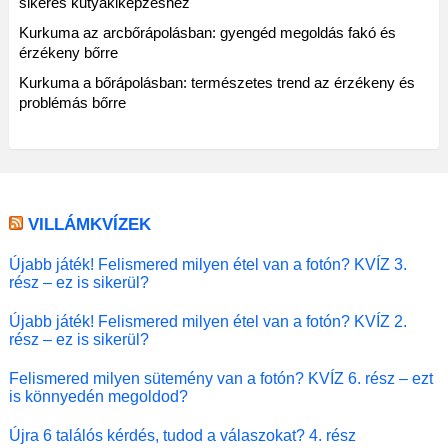
sikeres kutyakiképzéshez
Kurkuma az arcbőrápolásban: gyengéd megoldás fakó és
érzékeny bőrre
Kurkuma a bőrápolásban: természetes trend az érzékeny és
problémás bőrre
VILLÁMKVÍZEK
Újabb játék! Felismered milyen étel van a fotón? KVÍZ 3.
rész – ez is sikerül?
Újabb játék! Felismered milyen étel van a fotón? KVÍZ 2.
rész – ez is sikerül?
Felismered milyen sütemény van a fotón? KVÍZ 6. rész – ezt
is könnyedén megoldod?
Újra 6 találós kérdés, tudod a válaszokat? 4. rész