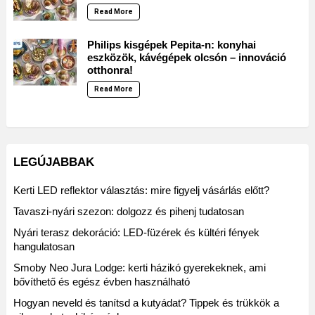
Read More
Philips kisgépek Pepita-n: konyhai
eszközök, kávégépek olcsón – innováció
otthonra!
Read More
LEGÚJABBAK
Kerti LED reflektor választás: mire figyelj vásárlás előtt?
Tavaszi-nyári szezon: dolgozz és pihenj tudatosan
Nyári terasz dekoráció: LED-füzérek és kültéri fények
hangulatosan
Smoby Neo Jura Lodge: kerti házikó gyerekeknek, ami
bővíthető és egész évben használható
Hogyan neveld és tanítsd a kutyádat? Tippek és trükkök a