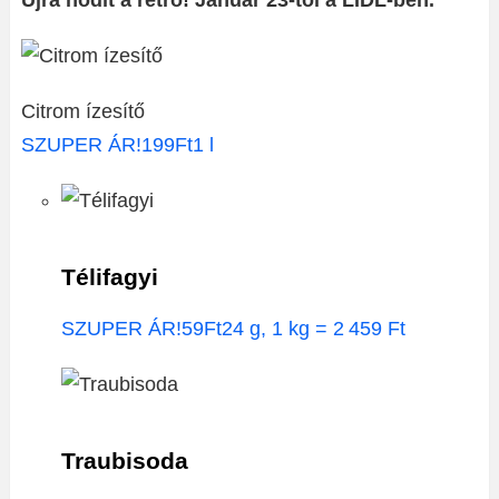
Újra hódít a retró! Január 23-tól a LIDL-ben.
Citrom ízesítő
SZUPER ÁR!199Ft1 l
Télifagyi
SZUPER ÁR!59Ft24 g, 1 kg = 2 459 Ft
Traubisoda