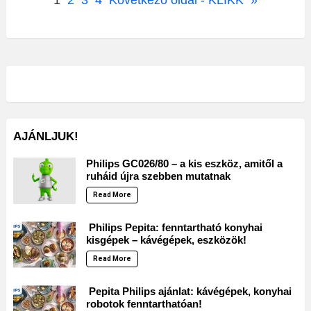
1
2
3
4
Következő oldal - KLIKK
»
AJÁNLJUK!
Philips GC026/80 – a kis eszköz, amitől a
ruháid újra szebben mutatnak
Read More
Philips Pepita: fenntartható konyhai
kisgépek – kávégépek, eszközök!
Read More
Pepita Philips ajánlat: kávégépek, konyhai
robotok fenntarthatóan!