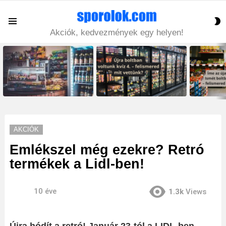
S
Menu
S
Akciók, kedvezmények egy helyen!
LATEST
STORIES
AKCIÓK
Emlékszel még ezekre? Retró
termékek a Lidl-ben!
10 éve
1.3k
Views