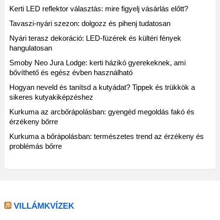
Kerti LED reflektor választás: mire figyelj vásárlás előtt?
Tavaszi-nyári szezon: dolgozz és pihenj tudatosan
Nyári terasz dekoráció: LED-füzérek és kültéri fények
hangulatosan
Smoby Neo Jura Lodge: kerti házikó gyerekeknek, ami
bővíthető és egész évben használható
Hogyan neveld és tanítsd a kutyádat? Tippek és trükkök a
sikeres kutyakiképzéshez
Kurkuma az arcbőrápolásban: gyengéd megoldás fakó és
érzékeny bőrre
Kurkuma a bőrápolásban: természetes trend az érzékeny és
problémás bőrre
VILLÁMKVÍZEK