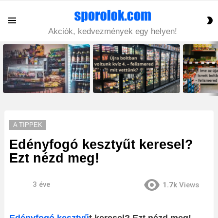
S
Menu
S
Akciók, kedvezmények egy helyen!
LATEST
STORIES
A TIPPEK
Edényfogó kesztyűt keresel?
Ezt nézd meg!
3 éve
1.7k
Views