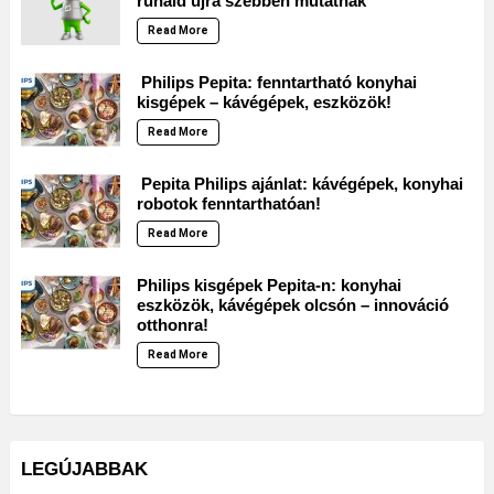
ruháid újra szebben mutatnak
Read More
Philips Pepita: fenntartható konyhai
kisgépek – kávégépek, eszközök!
Read More
Pepita Philips ajánlat: kávégépek, konyhai
robotok fenntarthatóan!
Read More
Philips kisgépek Pepita-n: konyhai
eszközök, kávégépek olcsón – innováció
otthonra!
Read More
LEGÚJABBAK