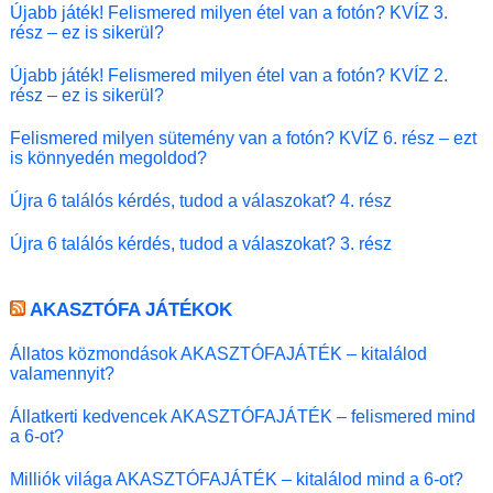
Újabb játék! Felismered milyen étel van a fotón? KVÍZ 3.
rész – ez is sikerül?
Újabb játék! Felismered milyen étel van a fotón? KVÍZ 2.
rész – ez is sikerül?
Felismered milyen sütemény van a fotón? KVÍZ 6. rész – ezt
is könnyedén megoldod?
Újra 6 találós kérdés, tudod a válaszokat? 4. rész
Újra 6 találós kérdés, tudod a válaszokat? 3. rész
AKASZTÓFA JÁTÉKOK
Állatos közmondások AKASZTÓFAJÁTÉK – kitalálod
valamennyit?
Állatkerti kedvencek AKASZTÓFAJÁTÉK – felismered mind
a 6-ot?
Milliók világa AKASZTÓFAJÁTÉK – kitalálod mind a 6-ot?