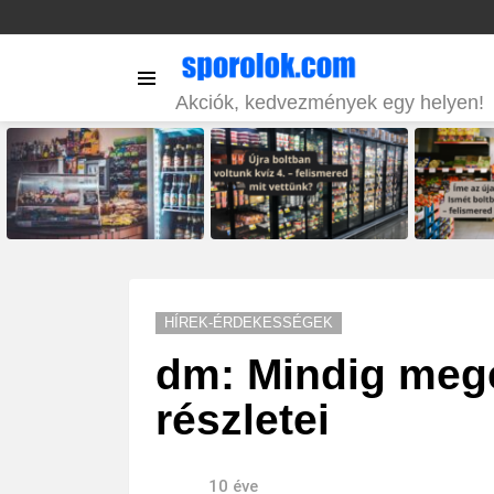
Menu
Akciók, kedvezmények egy helyen!
LATEST
STORIES
HÍREK-ÉRDEKESSÉGEK
dm: Mindig megé
részletei
10 éve