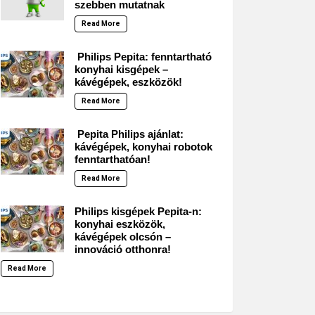
szebben mutatnak
Read More
Philips Pepita: fenntartható
konyhai kisgépek –
kávégépek, eszközök!
Read More
Pepita Philips ajánlat:
kávégépek, konyhai robotok
fenntarthatóan!
Read More
Philips kisgépek Pepita-n:
konyhai eszközök,
kávégépek olcsón –
innováció otthonra!
Read More