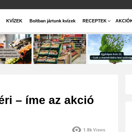
KVÍZEK
Boltban jártunk kvízek
RECEPTEK
AKCIÓ
ri – íme az akció
1.8k
Views