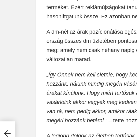
terméket. Ezért reklámújságokat tan
hasonlítgatunk össze. Ez azonban ne
A dm-nél az árak pozícionálása egés
ország összes dm üzletében pontosa
meg; amely nem csak néhány napig 
változatlan marad.
„Így Önnek nem kell sietnie, hogy k
hozzánk, nálunk mindig megéri vásáro
árakat kínálunk. Hogy miért tartósa
vásárlóink akkor vegyék meg kedvenc
van rá, nem pedig akkor, amikor ráaka
megéri hozzánk betérni.”
– tette hozz
A legjobb dolgok az életben tartósak