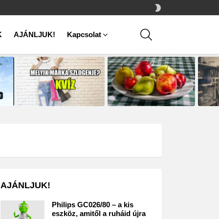
SWITCH
SKIN
SEARCH
K
AJÁNLJUK!
Kapcsolat
AJÁNLJUK!
Philips GC026/80 – a kis
eszköz, amitől a ruháid újra