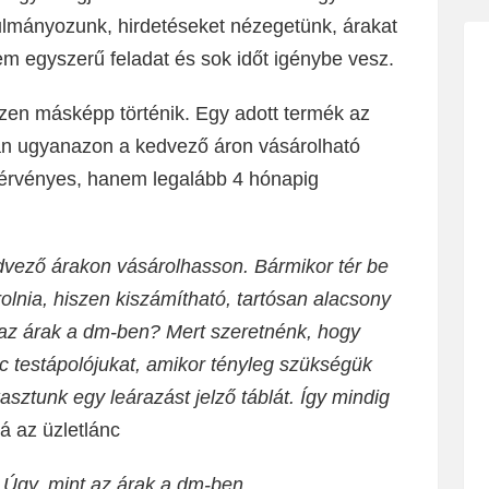
ulmányozunk, hirdetéseket nézegetünk, árakat
m egyszerű feladat és sok időt igénybe vesz.
zen másképp történik. Egy adott termék az
n ugyanazon a kedvező áron vásárolható
érvényes, hanem legalább 4 hónapig
edvező árakon vásárolhasson. Bármikor tér be
lnia, hiszen kiszámítható, tartósan alacsony
k az árak a dm-ben? Mert szeretnénk, hogy
 testápolójukat, amikor tényleg szükségük
sztunk egy leárazást jelző táblát. Így mindig
á az üzletlánc
. Úgy, mint az árak a dm-ben.