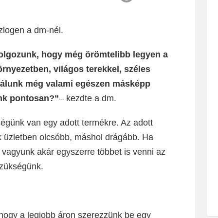
zlogen a dm-nél.
dolgozunk, hogy még örömtelibb legyen a
rnyezetben, világos terekkel, széles
. Nálunk még valami egészen másképp
unk pontosan?”
– kezdte a dm.
ségünk van egy adott termékre. Az adott
k üzletben olcsóbb, máshol drágább. Ha
 vagyunk akár egyszerre többet is venni az
szükségünk.
 hogy a legjobb áron szerezzünk be egy