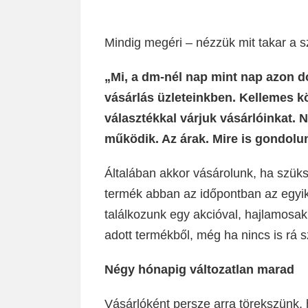
Mindig megéri – nézzük mit takar a s
„Mi, a dm-nél nap mint nap azon 
vásárlás üzleteinkben. Kellemes kö
választékkal várjuk vásárlóinkat
működik. Az árak. Mire is gondol
Általában akkor vásárolunk, ha szük
termék abban az időpontban az egyi
találkozunk egy akcióval, hajlamosak
adott termékből, még ha nincs is rá 
Négy hónapig változatlan marad
Vásárlóként persze arra törekszünk,