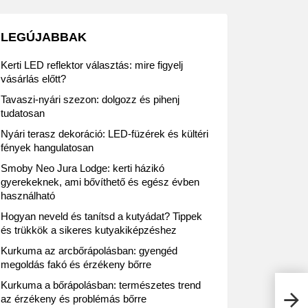
LEGÚJABBAK
Kerti LED reflektor választás: mire figyelj
vásárlás előtt?
Tavaszi-nyári szezon: dolgozz és pihenj
tudatosan
Nyári terasz dekoráció: LED-füzérek és kültéri
fények hangulatosan
Smoby Neo Jura Lodge: kerti házikó
gyerekeknek, ami bővíthető és egész évben
használható
Hogyan neveld és tanítsd a kutyádat? Tippek
és trükkök a sikeres kutyakiképzéshez
Kurkuma az arcbőrápolásban: gyengéd
megoldás fakó és érzékeny bőrre
Kurkuma a bőrápolásban: természetes trend
A dm
az érzékeny és problémás bőrre
kivo