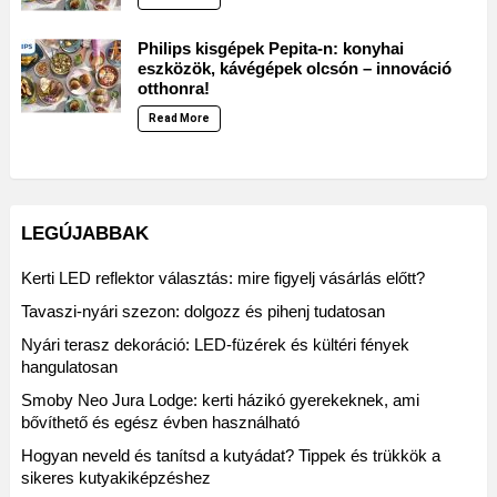
Philips kisgépek Pepita-n: konyhai
eszközök, kávégépek olcsón – innováció
otthonra!
Read More
LEGÚJABBAK
Kerti LED reflektor választás: mire figyelj vásárlás előtt?
Tavaszi-nyári szezon: dolgozz és pihenj tudatosan
Nyári terasz dekoráció: LED-füzérek és kültéri fények
hangulatosan
Smoby Neo Jura Lodge: kerti házikó gyerekeknek, ami
bővíthető és egész évben használható
Hogyan neveld és tanítsd a kutyádat? Tippek és trükkök a
sikeres kutyakiképzéshez