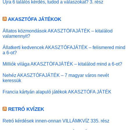
Újra 6 találós kérdés, tudod a válaszokat? 3. rész
AKASZTÓFA JÁTÉKOK
Állatos közmondások AKASZTÓFAJÁTÉK – kitalálod
valamennyit?
Állatkerti kedvencek AKASZTÓFAJÁTÉK – felismered mind
a 6-ot?
Milliók világa AKASZTÓFAJÁTÉK – kitalálod mind a 6-ot?
Nehéz AKASZTÓFAJÁTÉK – 7 magyar város nevét
keressük
Francia kártyán alapuló játékok AKASZTÓFA JÁTÉK
RETRÓ KVÍZEK
Retró kérdések innen-onnan VILLÁMKVÍZ 335. rész