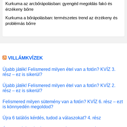
Kurkuma az arcbőrápolásban: gyengéd megoldás fakó és
érzékeny bőrre
Kurkuma a bőrápolásban: természetes trend az érzékeny és
problémás bőrre
VILLÁMKVÍZEK
Újabb játék! Felismered milyen étel van a fotón? KVÍZ 3.
rész – ez is sikerül?
Újabb játék! Felismered milyen étel van a fotón? KVÍZ 2.
rész – ez is sikerül?
Felismered milyen sütemény van a fotón? KVÍZ 6. rész – ezt
is könnyedén megoldod?
Újra 6 találós kérdés, tudod a válaszokat? 4. rész