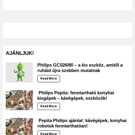
AJÁNLJUK!
Philips GC026/80 – a kis eszköz, amitől a
ruháid újra szebben mutatnak
Read More
Philips Pepita: fenntartható konyhai
kisgépek – kávégépek, eszközök!
Read More
Pepita Philips ajánlat: kávégépek, konyhai
robotok fenntarthatóan!
Read More