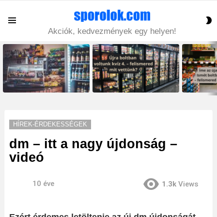
S
Menu
S
Akciók, kedvezmények egy helyen!
LATEST
STORIES
HÍREK-ÉRDEKESSÉGEK
dm – itt a nagy újdonság –
videó
10 éve
1.3k
Views