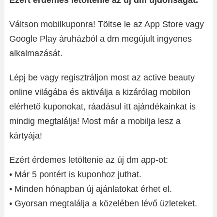
Ezért érdemes letöltenie az új dm újdonságát.
Váltson mobilkuponra! Töltse le az App Store vagy
Google Play áruházból a dm megújult ingyenes
alkalmazását.
Lépj be vagy regisztráljon most az active beauty
online világába és aktiválja a kizárólag mobilon
elérhető kuponokat, ráadásul itt ajándékainkat is
mindig megtalálja! Most már a mobilja lesz a
kártyája!
Ezért érdemes letöltenie az új dm app-ot:
• Már 5 pontért is kuponhoz juthat.
• Minden hónapban új ajánlatokat érhet el.
• Gyorsan megtalálja a közelében lévő üzleteket.