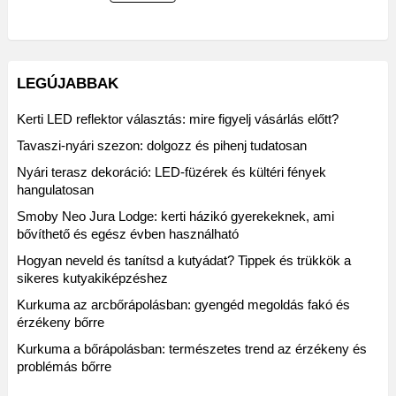
LEGÚJABBAK
Kerti LED reflektor választás: mire figyelj vásárlás előtt?
Tavaszi-nyári szezon: dolgozz és pihenj tudatosan
Nyári terasz dekoráció: LED-füzérek és kültéri fények
hangulatosan
Smoby Neo Jura Lodge: kerti házikó gyerekeknek, ami
bővíthető és egész évben használható
Hogyan neveld és tanítsd a kutyádat? Tippek és trükkök a
sikeres kutyakiképzéshez
Kurkuma az arcbőrápolásban: gyengéd megoldás fakó és
érzékeny bőrre
Kurkuma a bőrápolásban: természetes trend az érzékeny és
problémás bőrre