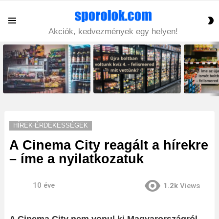
S
Menu
S
Akciók, kedvezmények egy helyen!
LATEST
STORIES
HÍREK-ÉRDEKESSÉGEK
A Cinema City reagált a hírekre
– íme a nyilatkozatuk
10 éve
1.2k
Views