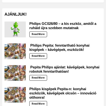
AJÁNLJUK!
Philips GC026/80 – a kis eszköz, amitől a
ruháid újra szebben mutatnak
Read More
Philips Pepita: fenntartható konyhai
kisgépek – kávégépek, eszközök!
Read More
Pepita Philips ajánlat: kávégépek, konyhai
robotok fenntarthatóan!
Read More
Philips kisgépek Pepita-n: konyhai
eszközök, kávégépek olcsón – innováció
otthonra!
Read More