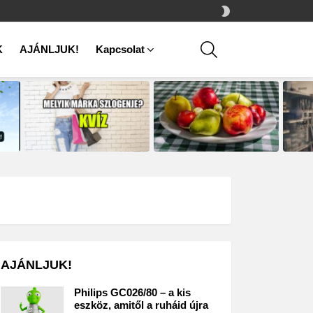
SWITCH
SKIN
SEARCH
K
AJÁNLJUK!
Kapcsolat
AJÁNLJUK!
Philips GC026/80 – a kis
eszköz, amitől a ruháid újra