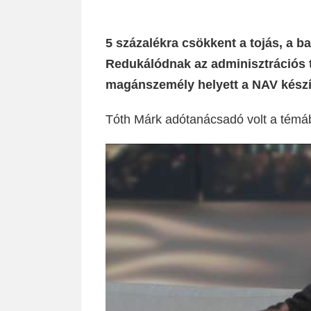
5 százalékra csökkent a tojás, a ba
Redukálódnak az adminisztrációs t
magánszemély helyett a NAV készít
Tóth Márk adótanácsadó volt a tém