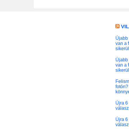
VI
Újabb 
van a 
sikerü
Újabb 
van a 
sikerü
Felism
fotón? 
könny
Újra 6
válasz
Újra 6
válasz