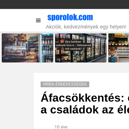
Menu
Akciók, kedvezmények egy helyen!
LATEST
STORIES
HÍREK-ÉRDEKESSÉGEK
Áfacsökkentés: 
a családok az é
10 éve