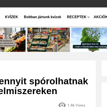
KVÍZEK
Boltban jártunk kvízek
RECEPTEK
AKCIÓ
ennyit spórolhatnak
lelmiszereken
1.9k
Views