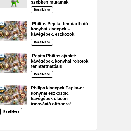
szebben mutatnak
Read More
Philips Pepita: fenntartható
konyhai kisgépek –
kávégépek, eszközök!
Read More
Pepita Philips ajánlat:
kávégépek, konyhai robotok
fenntarthatóan!
Read More
Philips kisgépek Pepita-n:
konyhai eszközök,
kávégépek olcsón –
innováció otthonra!
Read More