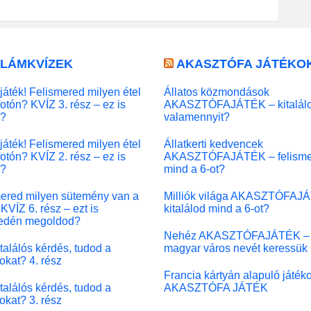
LLÁMKVÍZEK
AKASZTÓFA JÁTÉKO
játék! Felismered milyen étel
Állatos közmondások
fotón? KVÍZ 3. rész – ez is
AKASZTÓFAJÁTÉK – kitalál
l?
valamennyit?
játék! Felismered milyen étel
Állatkerti kedvencek
fotón? KVÍZ 2. rész – ez is
AKASZTÓFAJÁTÉK – felisme
l?
mind a 6-ot?
ered milyen sütemény van a
Milliók világa AKASZTÓFAJ
KVÍZ 6. rész – ezt is
kitalálod mind a 6-ot?
edén megoldod?
Nehéz AKASZTÓFAJÁTÉK –
 találós kérdés, tudod a
magyar város nevét keressük
okat? 4. rész
Francia kártyán alapuló játék
 találós kérdés, tudod a
AKASZTÓFA JÁTÉK
okat? 3. rész