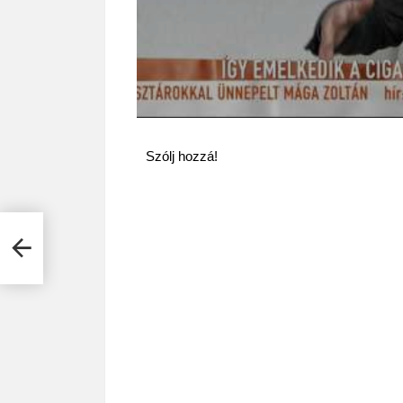
Szólj hozzá!
 a