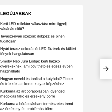
LEGÚJABBAK
Kerti LED reflektor választás: mire figyelj
vásárlás előtt?
Tavaszi-nyári szezon: dolgozz és pihenj
tudatosan
Nyári terasz dekoráció: LED-füzérek és kültéri
fények hangulatosan
Smoby Neo Jura Lodge: kerti házikó
Regg
gyerekeknek, ami bővíthető és egész évben
ára
használható
Hogyan neveld és tanítsd a kutyádat? Tippek
és trükkök a sikeres kutyakiképzéshez
Kurkuma az arcbőrápolásban: gyengéd
megoldás fakó és érzékeny bőrre
Kurkuma a bőrápolásban: természetes trend
az érzékeny és problémás bőrre