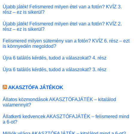
Újabb játék! Felismered milyen étel van a fotón? KVÍZ 3.
rész – ez is sikerül?
Újabb játék! Felismered milyen étel van a fotón? KVÍZ 2.
rész – ez is sikerül?
Felismered milyen sütemény van a fotón? KVÍZ 6. rész – ezt
is könnyedén megoldod?
Újra 6 találós kérdés, tudod a válaszokat? 4. rész
Újra 6 találós kérdés, tudod a válaszokat? 3. rész
AKASZTÓFA JÁTÉKOK
Állatos közmondások AKASZTÓFAJÁTÉK – kitalálod
valamennyit?
Állatkerti kedvencek AKASZTÓFAJÁTÉK – felismered mind
a 6-ot?
Milliók világa AKASZTÓFAJÁTÉK – kitalálod mind a 6-ot?