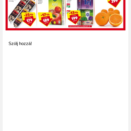
Szólj hozzá!