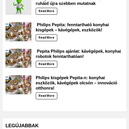
ruháid újra szebben mutatnak
Read More
Philips Pepita: fenntartható konyhai
kisgépek – kávégépek, eszközök!
Read More
Pepita Philips ajánlat: kávégépek, konyhai
robotok fenntarthatóan!
Read More
Philips kisgépek Pepita-n: konyhai
eszközök, kávégépek olcsón – innováció
otthonra!
Read More
LEGÚJABBAK