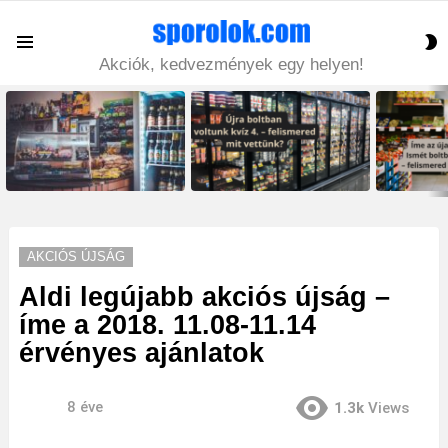
S
Menu
S
Akciók, kedvezmények egy helyen!
LATEST
STORIES
AKCIÓS ÚJSÁG
Aldi legújabb akciós újság –
íme a 2018. 11.08-11.14
érvényes ajánlatok
8 éve
1.3k
Views