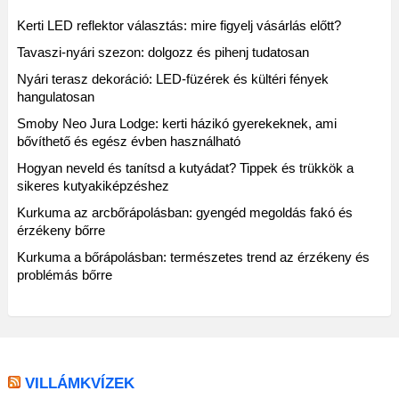
Kerti LED reflektor választás: mire figyelj vásárlás előtt?
Tavaszi-nyári szezon: dolgozz és pihenj tudatosan
Nyári terasz dekoráció: LED-füzérek és kültéri fények
hangulatosan
Smoby Neo Jura Lodge: kerti házikó gyerekeknek, ami
bővíthető és egész évben használható
Hogyan neveld és tanítsd a kutyádat? Tippek és trükkök a
sikeres kutyakiképzéshez
Kurkuma az arcbőrápolásban: gyengéd megoldás fakó és
érzékeny bőrre
Kurkuma a bőrápolásban: természetes trend az érzékeny és
problémás bőrre
VILLÁMKVÍZEK