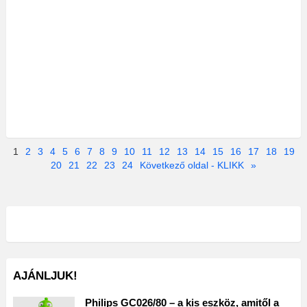
1
2
3
4
5
6
7
8
9
10
11
12
13
14
15
16
17
18
19
20
21
22
23
24
Következő oldal - KLIKK
»
AJÁNLJUK!
Philips GC026/80 – a kis eszköz, amitől a