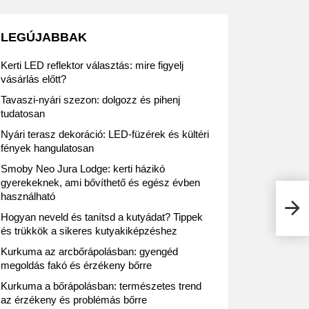
LEGÚJABBAK
Kerti LED reflektor választás: mire figyelj
vásárlás előtt?
Tavaszi-nyári szezon: dolgozz és pihenj
tudatosan
Nyári terasz dekoráció: LED-füzérek és kültéri
fények hangulatosan
Smoby Neo Jura Lodge: kerti házikó
gyerekeknek, ami bővíthető és egész évben
használható
Star
Hogyan neveld és tanítsd a kutyádat? Tippek
és trükkök a sikeres kutyakiképzéshez
Kurkuma az arcbőrápolásban: gyengéd
megoldás fakó és érzékeny bőrre
Kurkuma a bőrápolásban: természetes trend
az érzékeny és problémás bőrre