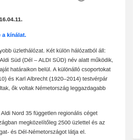
16.04.11.
 a kínálat.
obb üzlethálózat. Két külön hálózatból áll:
ldi Süd (Dél – ALDI SÜD) név alatt működik,
aját határaikon belül. A különálló csoportokat
0) és Karl Albrecht (1920–2014) testvérpár
nultak, ők voltak Németország leggazdagabb
Aldi Nord 35 független regionális céget
ágban megközelítőleg 2500 üzlettel és az
gat- és Dél-Németországot látja el.