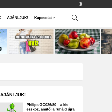
SWITCH
SKIN
SEARCH
K
AJÁNLJUK!
Kapcsolat
AJÁNLJUK!
Philips GC026/80 – a kis
eszköz, amitől a ruháid újra