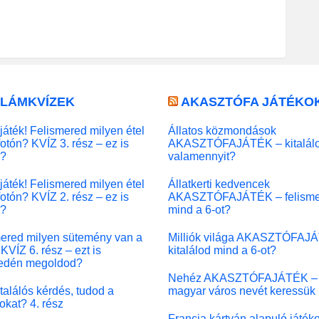
LLÁMKVÍZEK
AKASZTÓFA JÁTÉKO
játék! Felismered milyen étel
Állatos közmondások
fotón? KVÍZ 3. rész – ez is
AKASZTÓFAJÁTÉK – kitalál
l?
valamennyit?
játék! Felismered milyen étel
Állatkerti kedvencek
fotón? KVÍZ 2. rész – ez is
AKASZTÓFAJÁTÉK – felisme
l?
mind a 6-ot?
ered milyen sütemény van a
Milliók világa AKASZTÓFAJ
KVÍZ 6. rész – ezt is
kitalálod mind a 6-ot?
edén megoldod?
Nehéz AKASZTÓFAJÁTÉK –
 találós kérdés, tudod a
magyar város nevét keressük
okat? 4. rész
Francia kártyán alapuló játék