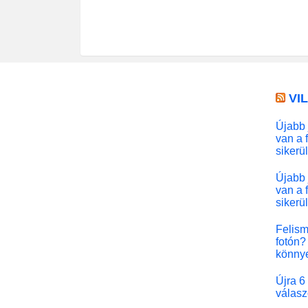
VI
Újabb 
van a 
sikerü
Újabb 
van a 
sikerü
Felism
fotón? 
könny
Újra 6
válasz