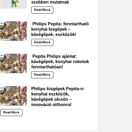
szebben mutatnak
Read More
Philips Pepita: fenntartható
konyhai kisgépek –
kávégépek, eszközök!
Read More
Pepita Philips ajánlat:
kávégépek, konyhai robotok
fenntarthatóan!
Read More
Philips kisgépek Pepita-n:
konyhai eszközök,
kávégépek olcsón –
innováció otthonra!
Read More