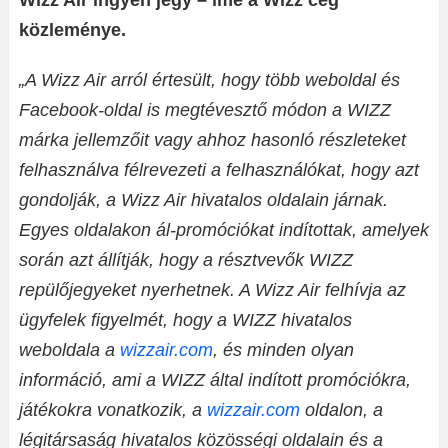
Wizz Air ingyen jegy – íme a Wizz cég
közleménye.
„A Wizz Air arról értesült, hogy több weboldal és
Facebook-oldal is megtévesztő módon a WIZZ
márka jellemzőit vagy ahhoz hasonló részleteket
felhasználva félrevezeti a felhasználókat, hogy azt
gondolják, a Wizz Air hivatalos oldalain járnak.
Egyes oldalakon ál-promóciókat indítottak, amelyek
során azt állítják, hogy a résztvevők WIZZ
repülőjegyeket nyerhetnek. A Wizz Air felhívja az
ügyfelek figyelmét, hogy a WIZZ hivatalos
weboldala a
wizzair.com
, és minden olyan
információ,
ami a WIZZ által indított promóciókra,
játékokra vonatkozik, a
wizzair.com
oldalon, a
légitársaság hivatalos közösségi oldalain és a