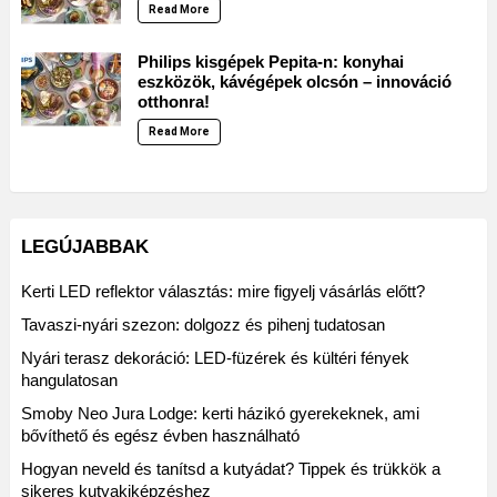
Read More
Philips kisgépek Pepita-n: konyhai
eszközök, kávégépek olcsón – innováció
otthonra!
Read More
LEGÚJABBAK
Kerti LED reflektor választás: mire figyelj vásárlás előtt?
Tavaszi-nyári szezon: dolgozz és pihenj tudatosan
Nyári terasz dekoráció: LED-füzérek és kültéri fények
hangulatosan
Smoby Neo Jura Lodge: kerti házikó gyerekeknek, ami
bővíthető és egész évben használható
Hogyan neveld és tanítsd a kutyádat? Tippek és trükkök a
sikeres kutyakiképzéshez