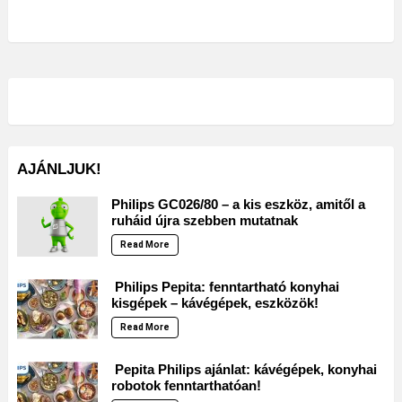
AJÁNLJUK!
Philips GC026/80 – a kis eszköz, amitől a
ruháid újra szebben mutatnak
Read More
Philips Pepita: fenntartható konyhai
kisgépek – kávégépek, eszközök!
Read More
Pepita Philips ajánlat: kávégépek, konyhai
robotok fenntarthatóan!