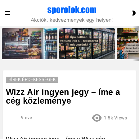
S
Menu
S
Akciók, kedvezmények egy helyen!
LATEST
STORIES
HÍREK-ÉRDEKESSÉGEK
Wizz Air ingyen jegy – íme a
cég közleménye
9 éve
1.5k
Views