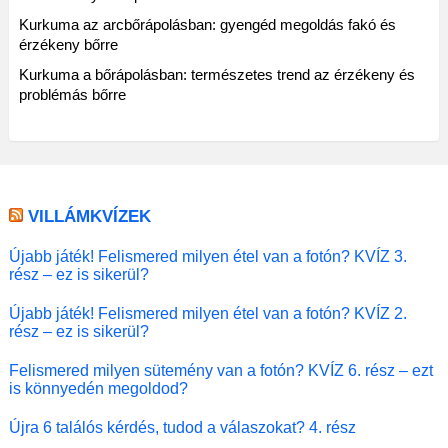
Kurkuma az arcbőrápolásban: gyengéd megoldás fakó és
érzékeny bőrre
Kurkuma a bőrápolásban: természetes trend az érzékeny és
problémás bőrre
VILLÁMKVÍZEK
Újabb játék! Felismered milyen étel van a fotón? KVÍZ 3.
rész – ez is sikerül?
Újabb játék! Felismered milyen étel van a fotón? KVÍZ 2.
rész – ez is sikerül?
Felismered milyen sütemény van a fotón? KVÍZ 6. rész – ezt
is könnyedén megoldod?
Újra 6 találós kérdés, tudod a válaszokat? 4. rész