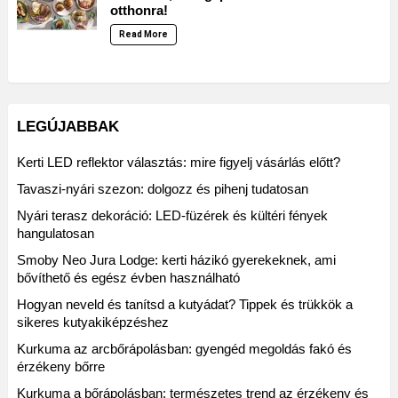
otthonra!
Read More
LEGÚJABBAK
Kerti LED reflektor választás: mire figyelj vásárlás előtt?
Tavaszi-nyári szezon: dolgozz és pihenj tudatosan
Nyári terasz dekoráció: LED-füzérek és kültéri fények
hangulatosan
Smoby Neo Jura Lodge: kerti házikó gyerekeknek, ami
bővíthető és egész évben használható
Hogyan neveld és tanítsd a kutyádat? Tippek és trükkök a
sikeres kutyakiképzéshez
Kurkuma az arcbőrápolásban: gyengéd megoldás fakó és
érzékeny bőrre
Kurkuma a bőrápolásban: természetes trend az érzékeny és