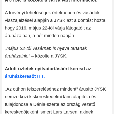
A JYSK is közölte a várva várt információt.
A törvényi lehetőségek értelmében és vásárlók
visszajelzései alapján a JYSK azt a döntést hozta,
hogy 2016. május 22-től várja látogatóit az
áruházaiban, a hét minden napján.
„május 22-től vasárnap is nyitva tartanak
áruházaink.”
– közölte a JYSK.
Adott üzletek nyitvatartásáért keresd az
áruházkeresőt ITT.
„Az otthon felszereléséhez mindent” árusító JYSK
nemzetközi kiskereskedelmi lánc alapítója és
tulajdonosa a Dánia-szerte az ország vezető
kereskedőjeként ismert Lars Larsen, akinek