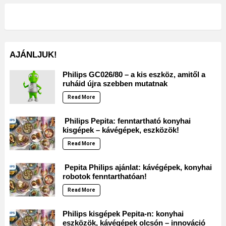
AJÁNLJUK!
Philips GC026/80 – a kis eszköz, amitől a
ruháid újra szebben mutatnak
Read More
Philips Pepita: fenntartható konyhai
kisgépek – kávégépek, eszközök!
Read More
Pepita Philips ajánlat: kávégépek, konyhai
robotok fenntarthatóan!
Read More
Philips kisgépek Pepita-n: konyhai
eszközök, kávégépek olcsón – innováció