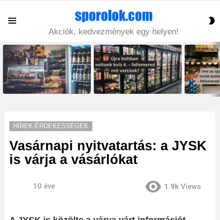
S
Menu
S
Akciók, kedvezmények egy helyen!
LATEST
STORIES
HÍREK-ÉRDEKESSÉGEK
Vasárnapi nyitvatartás: a JYSK
is várja a vásárlókat
10 éve
1.9k
Views