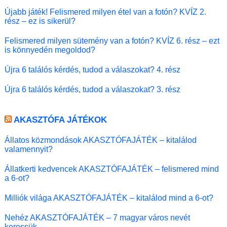
Újabb játék! Felismered milyen étel van a fotón? KVÍZ 2.
rész – ez is sikerül?
Felismered milyen sütemény van a fotón? KVÍZ 6. rész – ezt
is könnyedén megoldod?
Újra 6 találós kérdés, tudod a válaszokat? 4. rész
Újra 6 találós kérdés, tudod a válaszokat? 3. rész
AKASZTÓFA JÁTÉKOK
Állatos közmondások AKASZTÓFAJÁTÉK – kitalálod
valamennyit?
Állatkerti kedvencek AKASZTÓFAJÁTÉK – felismered mind
a 6-ot?
Milliók világa AKASZTÓFAJÁTÉK – kitalálod mind a 6-ot?
Nehéz AKASZTÓFAJÁTÉK – 7 magyar város nevét
keressük