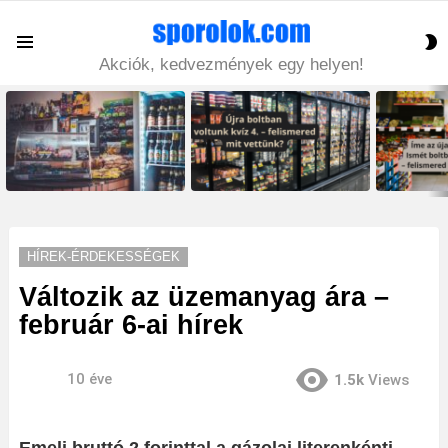
S
Menu
S
Akciók, kedvezmények egy helyen!
LATEST
STORIES
HÍREK-ÉRDEKESSÉGEK
Változik az üzemanyag ára –
február 6-ai hírek
10 éve
1.5k
Views