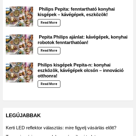
Philips Pepita: fenntartható konyhai
kisgépek – kávégépek, eszközök!
Read More
Pepita Philips ajánlat: kávégépek, konyhai
robotok fenntarthatóan!
Read More
Philips kisgépek Pepita-n: konyhai
eszközök, kávégépek olcsón – innováció
otthonra!
Read More
LEGÚJABBAK
Kerti LED reflektor választás: mire figyelj vásárlás előtt?