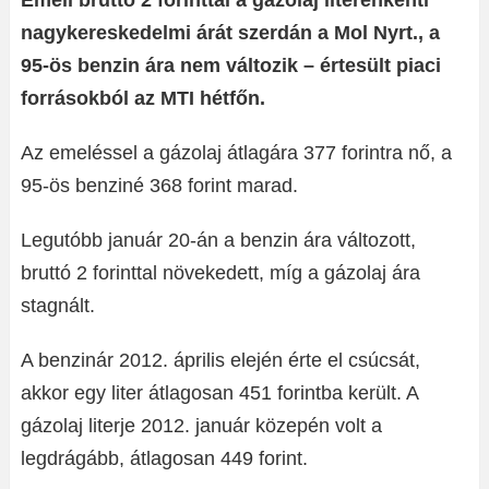
Emeli bruttó 2 forinttal a gázolaj literenkénti
nagykereskedelmi árát szerdán a Mol Nyrt., a
95-ös benzin ára nem változik – értesült piaci
forrásokból az MTI hétfőn.
Az emeléssel a gázolaj átlagára 377 forintra nő, a
95-ös benziné 368 forint marad.
Legutóbb január 20-án a benzin ára változott,
bruttó 2 forinttal növekedett, míg a gázolaj ára
stagnált.
A benzinár 2012. április elején érte el csúcsát,
akkor egy liter átlagosan 451 forintba került. A
gázolaj literje 2012. január közepén volt a
legdrágább, átlagosan 449 forint.