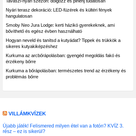
Tavaszi-nyári szezon: dolgozz és pihenj tudatosan
Nyári terasz dekoráció: LED-füzérek és kültéri fények
hangulatosan
Smoby Neo Jura Lodge: kerti házikó gyerekeknek, ami
bővíthető és egész évben használható
Hogyan neveld és tanítsd a kutyádat? Tippek és trükkök a
sikeres kutyakiképzéshez
Kurkuma az arcbőrápolásban: gyengéd megoldás fakó és
érzékeny bőrre
Kurkuma a bőrápolásban: természetes trend az érzékeny és
problémás bőrre
VILLÁMKVÍZEK
Újabb játék! Felismered milyen étel van a fotón? KVÍZ 3.
rész – ez is sikerül?