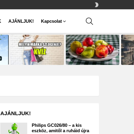
SWITCH
SKIN
SEARCH
K
AJÁNLJUK!
Kapcsolat
AJÁNLJUK!
Philips GC026/80 – a kis
eszköz, amitől a ruháid újra