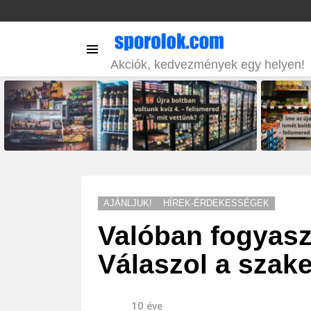
Menu
Akciók, kedvezmények egy helyen!
LATEST
STORIES
AJÁNLJUK!
HÍREK-ÉRDEKESSÉGEK
Valóban fogyasz
Válaszol a szak
10 éve