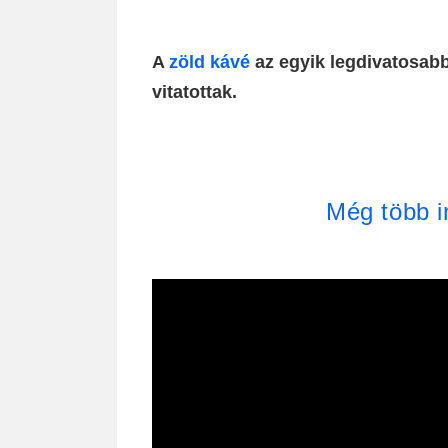
A
zöld kávé
az egyik legdivatosabb
vitatottak.
Még több i