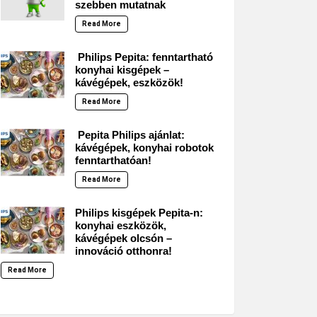
szebben mutatnak
Read More
Philips Pepita: fenntartható
konyhai kisgépek –
kávégépek, eszközök!
Read More
Pepita Philips ajánlat:
kávégépek, konyhai robotok
fenntarthatóan!
Read More
Philips kisgépek Pepita-n:
konyhai eszközök,
kávégépek olcsón –
innováció otthonra!
Read More