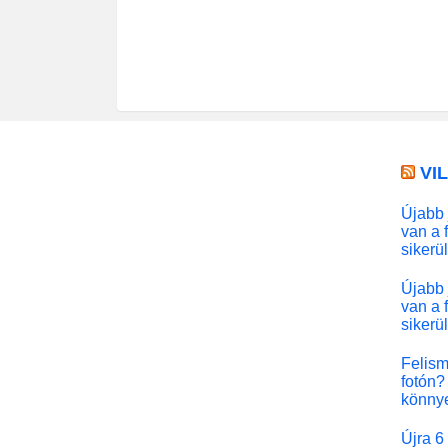
VI
Újabb 
van a 
sikerü
Újabb 
van a 
sikerü
Felism
fotón? 
könny
Újra 6