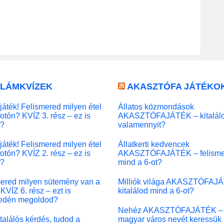
LLÁMKVÍZEK
AKASZTÓFA JÁTÉKO
játék! Felismered milyen étel
Állatos közmondások
fotón? KVÍZ 3. rész – ez is
AKASZTÓFAJÁTÉK – kitalál
l?
valamennyit?
játék! Felismered milyen étel
Állatkerti kedvencek
fotón? KVÍZ 2. rész – ez is
AKASZTÓFAJÁTÉK – felisme
l?
mind a 6-ot?
ered milyen sütemény van a
Milliók világa AKASZTÓFAJ
KVÍZ 6. rész – ezt is
kitalálod mind a 6-ot?
edén megoldod?
Nehéz AKASZTÓFAJÁTÉK –
 találós kérdés, tudod a
magyar város nevét keressük