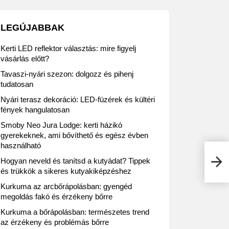
LEGÚJABBAK
Kerti LED reflektor választás: mire figyelj
vásárlás előtt?
Tavaszi-nyári szezon: dolgozz és pihenj
tudatosan
Nyári terasz dekoráció: LED-füzérek és kültéri
fények hangulatosan
Smoby Neo Jura Lodge: kerti házikó
gyerekeknek, ami bővíthető és egész évben
használható
Jó h
Hogyan neveld és tanítsd a kutyádat? Tippek
és trükkök a sikeres kutyakiképzéshez
Kurkuma az arcbőrápolásban: gyengéd
megoldás fakó és érzékeny bőrre
Kurkuma a bőrápolásban: természetes trend
az érzékeny és problémás bőrre