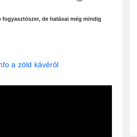
 fogyasztószer, de hatásai még mindig
nfo a zöld kávéról