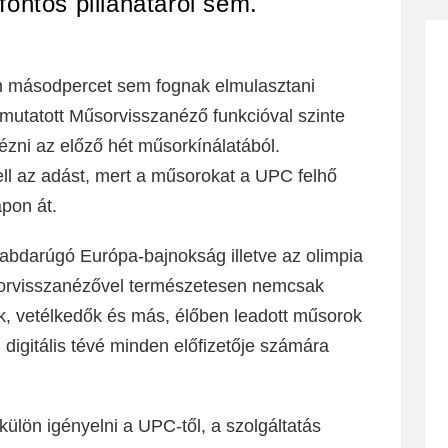
fontos pillanatáról sem.
en másodpercet sem fognak elmulasztani
utatott Műsorvisszanéző funkcióval szinte
ézni az előző hét műsorkínálatából.
l az adást, mert a műsorokat a UPC felhő
apon át.
i labdarúgó Európa-bajnokság illetve az olimpia
Műsorvisszanézővel természetesen nemcsak
k, vetélkedők és más, élőben leadott műsorok
 digitális tévé minden előfizetője számára
lön igényelni a UPC-től, a szolgáltatás