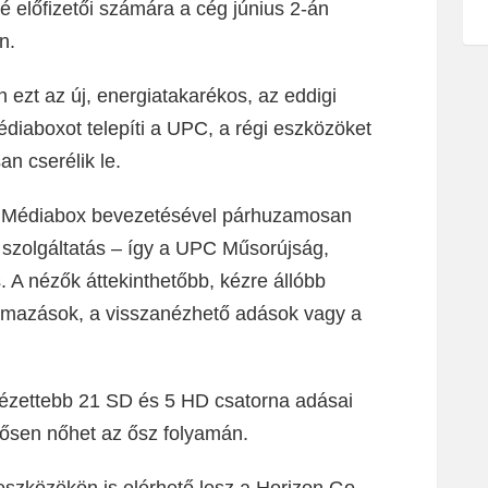
vé előfizetői számára a cég június 2-án
n.
 ezt az új, energiatakarékos, az eddigi
diaboxot telepíti a UPC, a régi eszközöket
n cserélik le.
D Médiabox bevezetésével párhuzamosan
s szolgáltatás – így a UPC Műsorújság,
. A nézők áttekinthetőbb, kézre állóbb
lmazások, a visszanézhető adások vagy a
nézettebb 21 SD és 5 HD csatorna adásai
tősen nőhet az ősz folyamán.
leszközökön is elérhető lesz a Horizon Go