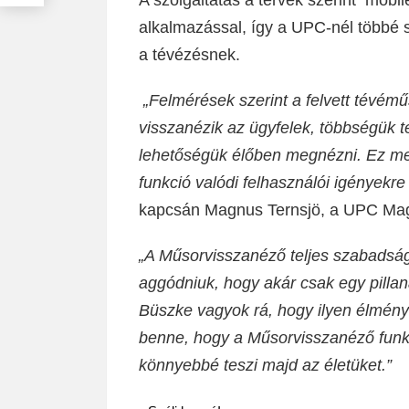
alkalmazással, így a UPC-nél többé s
a tévézésnek.
„Felmérések szerint a felvett tévémű
visszanézik az ügyfelek, többségük te
lehetőségük élőben megnézni. Ez me
funkció valódi felhasználói igényekr
kapcsán Magnus Ternsjö, a UPC Mag
„A Műsorvisszanéző teljes szabadság
aggódniuk, hogy akár csak egy pilla
Büszke vagyok rá, hogy ilyen élményt
benne, hogy a Műsorvisszanéző funk
könnyebbé teszi majd az életüket.”