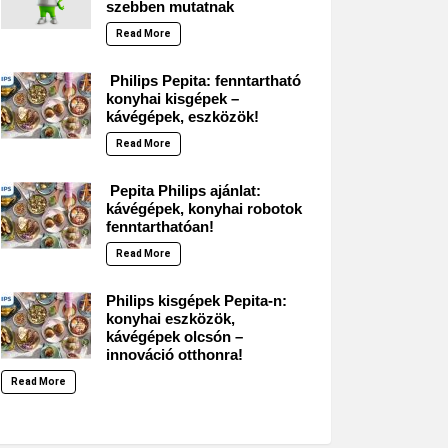
szebben mutatnak
Read More
Philips Pepita: fenntartható
konyhai kisgépek –
kávégépek, eszközök!
Read More
Pepita Philips ajánlat:
kávégépek, konyhai robotok
fenntarthatóan!
Read More
Philips kisgépek Pepita-n:
konyhai eszközök,
kávégépek olcsón –
innováció otthonra!
Read More