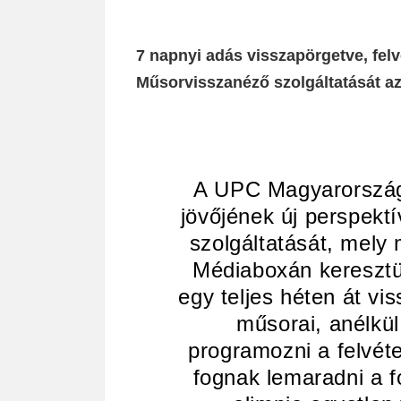
7 napnyi adás visszapörgetve, felvé
Műsorvisszanéző szolgáltatását a
A UPC Magyarország 
jövőjének új perspekt
szolgáltatását, mely
Médiaboxán keresztül
egy teljes héten át v
műsorai, anélkül
programozni a felvéte
fognak lemaradni a 