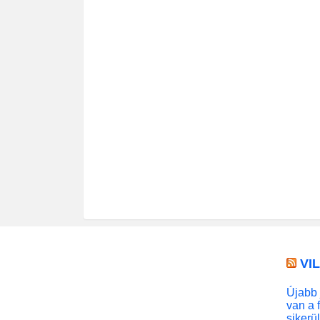
VI
Újabb 
van a 
sikerü