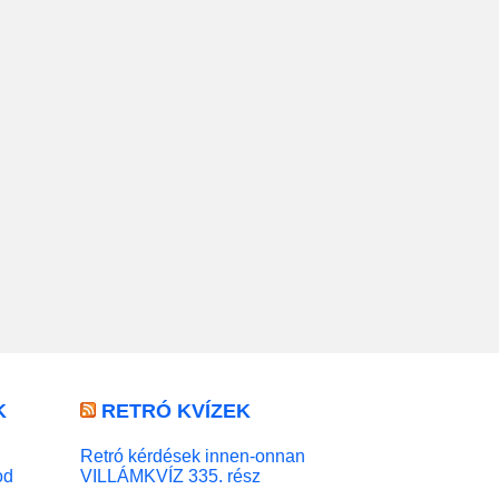
K
RETRÓ KVÍZEK
Retró kérdések innen-onnan
od
VILLÁMKVÍZ 335. rész