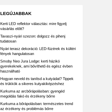
LEGÚJABBAK
Kerti LED reflektor választás: mire figyelj
vásárlás előtt?
Tavaszi-nyári szezon: dolgozz és pihenj
tudatosan
Nyári terasz dekoráció: LED-füzérek és kültéri
fények hangulatosan
Smoby Neo Jura Lodge: kerti házikó
gyerekeknek, ami bővíthető és egész évben
használható
Hogyan neveld és tanítsd a kutyádat? Tippek
és trükkök a sikeres kutyakiképzéshez
Kurkuma az arcbőrápolásban: gyengéd
megoldás fakó és érzékeny bőrre
Kurkuma a bőrápolásban: természetes trend
az érzékeny és problémás bőrre