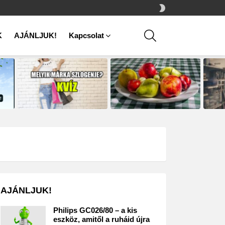
SWITCH
SKIN
SEARCH
K
AJÁNLJUK!
Kapcsolat
AJÁNLJUK!
Philips GC026/80 – a kis
eszköz, amitől a ruháid újra