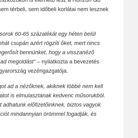
em térbeli, sem időbeli korlátai nem lesznek
sorok 60-65 százalékát egy héten belül
hát csupán azért rögzíti őket, mert nincs
gerősít bennünket, hogy a visszanéző
e ad megoldást”
– nyilatkozta a bevezetés
yarország vezérigazgatója.
ot ad a nézőknek, akiknek többé nem kell
natot is elmulasztanak kedvenc műsorukból.
 adhatunk előfizetőinknek, biztos vagyok
ciót mindannyian örömmel fogadják, és