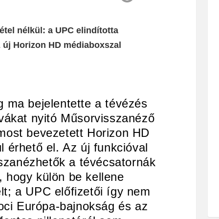
tel nélkül: a UPC elindította
z új Horizon HD médiaboxszal
ma bejelentette a tévézés
ívákat nyitó Műsorvisszanéző
 most bevezetett Horizon HD
 érhető el. Az új funkcióval
isszanézhetők a tévécsatornák
, hogy külön be kellene
lt; a UPC előfizetői így nem
foci Európa-bajnokság és az