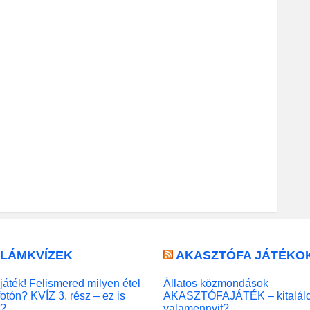
LLÁMKVÍZEK
AKASZTÓFA JÁTÉKO
játék! Felismered milyen étel
Állatos közmondások
fotón? KVÍZ 3. rész – ez is
AKASZTÓFAJÁTÉK – kitalál
l?
valamennyit?