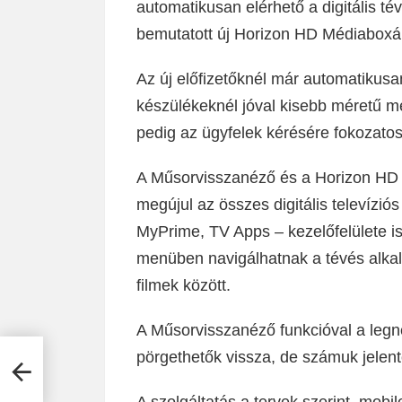
automatikusan elérhető a digitális té
bemutatott új Horizon HD Médiaboxá
Az új előfizetőknél már automatikusan
készülékeknél jóval kisebb méretű mé
pedig az ügyfelek kérésére fokozatosa
A Műsorvisszanéző és a Horizon H
megújul az összes digitális televízió
MyPrime, TV Apps – kezelőfelülete is
menüben navigálhatnak a tévés alka
filmek között.
A Műsorvisszanéző funkcióval a leg
pörgethetők vissza, de számuk jelen
ót –
A szolgáltatás a tervek szerint mobi