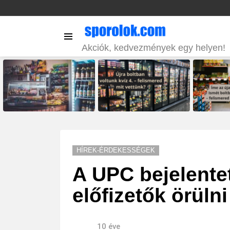
Menu
Akciók, kedvezmények egy helyen!
LATEST
STORIES
HÍREK-ÉRDEKESSÉGEK
A UPC bejelente
előfizetők örüln
10 éve