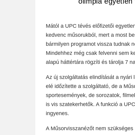
olimpia egyetlen 
Mától a UPC tévés előfizetői egyetl
kedvenc műsorukból, mert a most bem
bármilyen programot vissza tudnak n
Mindehhez még csak felvenni sem kel
alapú háttértára rögzíti és tárolja 7 n
Az új szolgáltatás elindítását a nyár
elé időzítette a szolgáltató, de a 
sportesemények, de sorozatok, filme
is vis szatekerhetők. A funkció a UPC
ingyenes.
A Műsorvisszanézőt nem szükséges kü