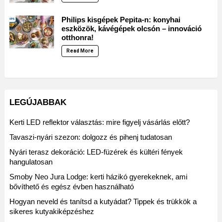
Philips kisgépek Pepita-n: konyhai
eszközök, kávégépek olcsón – innováció
otthonra!
Read More
LEGÚJABBAK
Kerti LED reflektor választás: mire figyelj vásárlás előtt?
Tavaszi-nyári szezon: dolgozz és pihenj tudatosan
Nyári terasz dekoráció: LED-füzérek és kültéri fények
hangulatosan
Smoby Neo Jura Lodge: kerti házikó gyerekeknek, ami
bővíthető és egész évben használható
Hogyan neveld és tanítsd a kutyádat? Tippek és trükkök a
sikeres kutyakiképzéshez