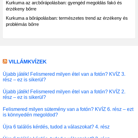
Kurkuma az arcbőrápolásban: gyengéd megoldás fakó és
érzékeny bőrre
Kurkuma a bőrápolásban: természetes trend az érzékeny és
problémás bőrre
VILLÁMKVÍZEK
Újabb játék! Felismered milyen étel van a fotón? KVÍZ 3.
rész – ez is sikerül?
Újabb játék! Felismered milyen étel van a fotón? KVÍZ 2.
rész – ez is sikerül?
Felismered milyen sütemény van a fotón? KVÍZ 6. rész – ezt
is könnyedén megoldod?
Újra 6 találós kérdés, tudod a válaszokat? 4. rész