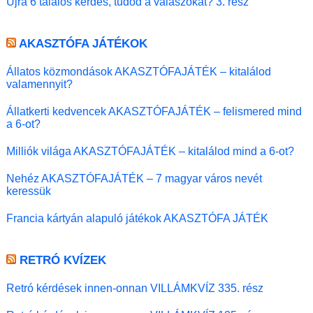
Újra 6 találós kérdés, tudod a válaszokat? 3. rész
AKASZTÓFA JÁTÉKOK
Állatos közmondások AKASZTÓFAJÁTÉK – kitalálod
valamennyit?
Állatkerti kedvencek AKASZTÓFAJÁTÉK – felismered mind
a 6-ot?
Milliók világa AKASZTÓFAJÁTÉK – kitalálod mind a 6-ot?
Nehéz AKASZTÓFAJÁTÉK – 7 magyar város nevét
keressük
Francia kártyán alapuló játékok AKASZTÓFA JÁTÉK
RETRÓ KVÍZEK
Retró kérdések innen-onnan VILLÁMKVÍZ 335. rész