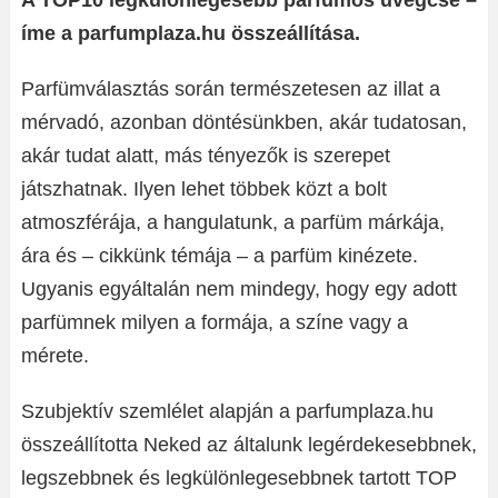
A TOP10 legkülönlegesebb parfümös üvegcse –
íme a parfumplaza.hu összeállítása.
Parfümválasztás során természetesen az illat a
mérvadó, azonban döntésünkben, akár tudatosan,
akár tudat alatt, más tényezők is szerepet
játszhatnak. Ilyen lehet többek közt a bolt
atmoszférája, a hangulatunk, a parfüm márkája,
ára és – cikkünk témája – a parfüm kinézete.
Ugyanis egyáltalán nem mindegy, hogy egy adott
parfümnek milyen a formája, a színe vagy a
mérete.
Szubjektív szemlélet alapján a parfumplaza.hu
összeállította Neked az általunk legérdekesebbnek,
legszebbnek és legkülönlegesebbnek tartott TOP