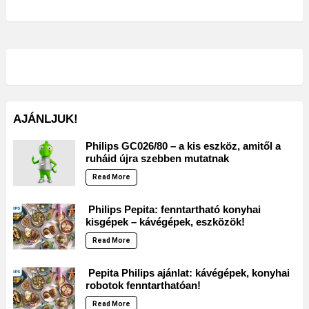
AJÁNLJUK!
Philips GC026/80 – a kis eszköz, amitől a
ruháid újra szebben mutatnak
Read More
Philips Pepita: fenntartható konyhai
kisgépek – kávégépek, eszközök!
Read More
Pepita Philips ajánlat: kávégépek, konyhai
robotok fenntarthatóan!
Read More