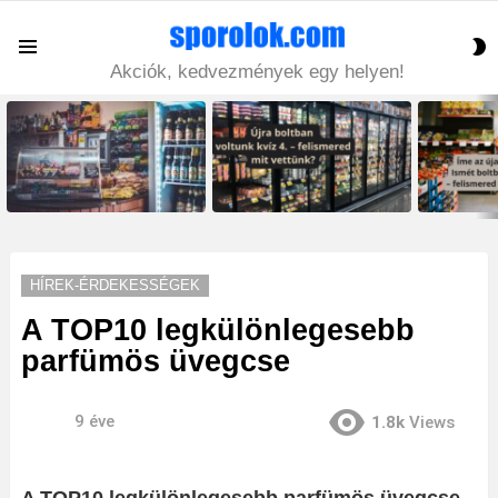
S
Menu
S
Akciók, kedvezmények egy helyen!
LATEST
STORIES
HÍREK-ÉRDEKESSÉGEK
A TOP10 legkülönlegesebb
parfümös üvegcse
9 éve
1.8k
Views