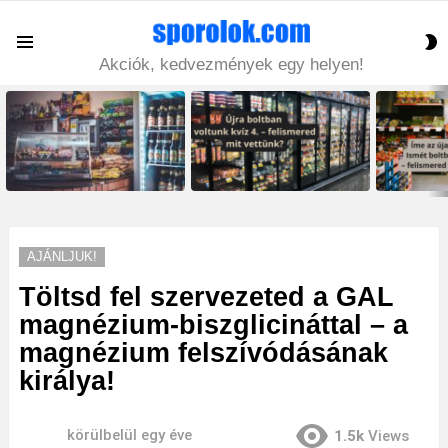
S
Menu
S
Akciók, kedvezmények egy helyen!
LATEST
STORIES
AJÁNLJUK!
Töltsd fel szervezeted a GAL
magnézium-biszglicináttal – a
magnézium felszívódásának
királya!
körülbelül egy éve
1.5k
Views