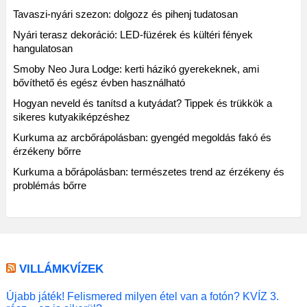
Tavaszi-nyári szezon: dolgozz és pihenj tudatosan
Nyári terasz dekoráció: LED-füzérek és kültéri fények
hangulatosan
Smoby Neo Jura Lodge: kerti házikó gyerekeknek, ami
bővíthető és egész évben használható
Hogyan neveld és tanítsd a kutyádat? Tippek és trükkök a
sikeres kutyakiképzéshez
Kurkuma az arcbőrápolásban: gyengéd megoldás fakó és
érzékeny bőrre
Kurkuma a bőrápolásban: természetes trend az érzékeny és
problémás bőrre
VILLÁMKVÍZEK
Újabb játék! Felismered milyen étel van a fotón? KVÍZ 3.