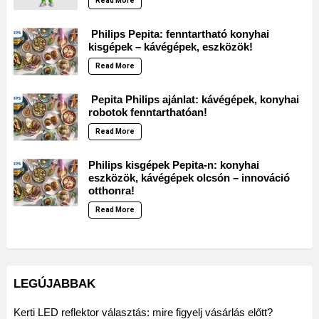
Read More
Philips Pepita: fenntartható konyhai
kisgépek – kávégépek, eszközök!
Read More
Pepita Philips ajánlat: kávégépek, konyhai
robotok fenntarthatóan!
Read More
Philips kisgépek Pepita-n: konyhai
eszközök, kávégépek olcsón – innováció
otthonra!
Read More
LEGÚJABBAK
Kerti LED reflektor választás: mire figyelj vásárlás előtt?