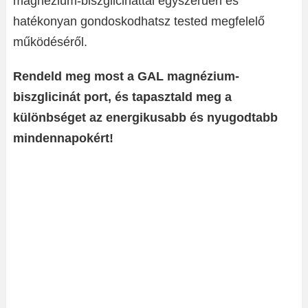
magnézium-biszglicináttal egyszerűen és
hatékonyan gondoskodhatsz tested megfelelő
működéséről.
Rendeld meg most a GAL magnézium-
biszglicinát port, és tapasztald meg a
különbséget az energikusabb és nyugodtabb
mindennapokért!