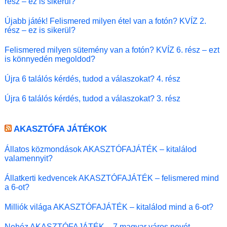
rész – ez is sikerül?
Újabb játék! Felismered milyen étel van a fotón? KVÍZ 2.
rész – ez is sikerül?
Felismered milyen sütemény van a fotón? KVÍZ 6. rész – ezt
is könnyedén megoldod?
Újra 6 találós kérdés, tudod a válaszokat? 4. rész
Újra 6 találós kérdés, tudod a válaszokat? 3. rész
AKASZTÓFA JÁTÉKOK
Állatos közmondások AKASZTÓFAJÁTÉK – kitalálod
valamennyit?
Állatkerti kedvencek AKASZTÓFAJÁTÉK – felismered mind
a 6-ot?
Milliók világa AKASZTÓFAJÁTÉK – kitalálod mind a 6-ot?
Nehéz AKASZTÓFAJÁTÉK – 7 magyar város nevét