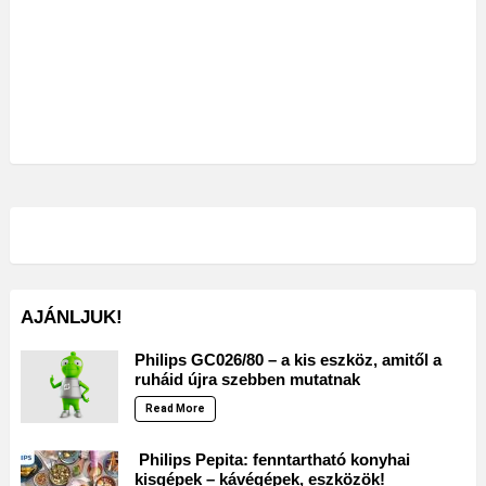
AJÁNLJUK!
Philips GC026/80 – a kis eszköz, amitől a
ruháid újra szebben mutatnak
Read More
Philips Pepita: fenntartható konyhai
kisgépek – kávégépek, eszközök!