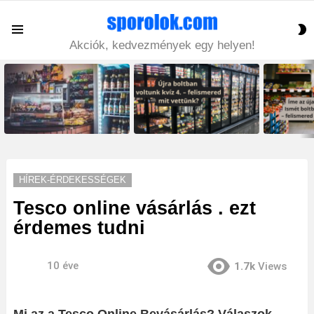
S
Menu
S
Akciók, kedvezmények egy helyen!
LATEST
STORIES
HÍREK-ÉRDEKESSÉGEK
Tesco online vásárlás . ezt
érdemes tudni
10 éve
1.7k
Views