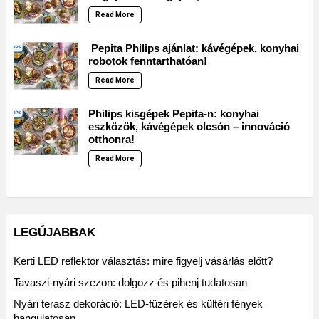
Read More
Pepita Philips ajánlat: kávégépek, konyhai
robotok fenntarthatóan!
Read More
Philips kisgépek Pepita-n: konyhai
eszközök, kávégépek olcsón – innováció
otthonra!
Read More
LEGÚJABBAK
Kerti LED reflektor választás: mire figyelj vásárlás előtt?
Tavaszi-nyári szezon: dolgozz és pihenj tudatosan
Nyári terasz dekoráció: LED-füzérek és kültéri fények
hangulatosan