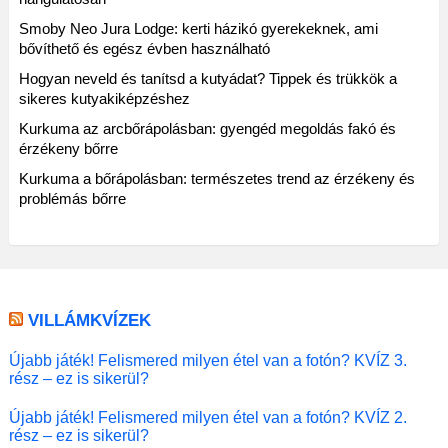
Smoby Neo Jura Lodge: kerti házikó gyerekeknek, ami
bővíthető és egész évben használható
Hogyan neveld és tanítsd a kutyádat? Tippek és trükkök a
sikeres kutyakiképzéshez
Kurkuma az arcbőrápolásban: gyengéd megoldás fakó és
érzékeny bőrre
Kurkuma a bőrápolásban: természetes trend az érzékeny és
problémás bőrre
VILLÁMKVÍZEK
Újabb játék! Felismered milyen étel van a fotón? KVÍZ 3.
rész – ez is sikerül?
Újabb játék! Felismered milyen étel van a fotón? KVÍZ 2.
rész – ez is sikerül?